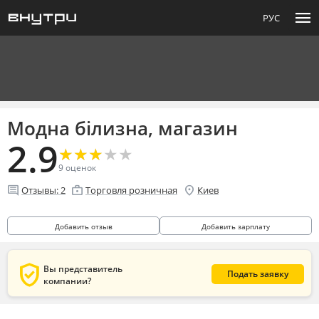
menu
РУС
Модна білизна, магазин
2.9
★
★
★
★
★
★
★
★
★
★
9
оценок
comment
enterprise
location_on
Отзывы:
2
Торговля розничная
Киев
Добавить отзыв
Добавить зарплату
verified_user
Вы представитель
Подать заявку
компании?