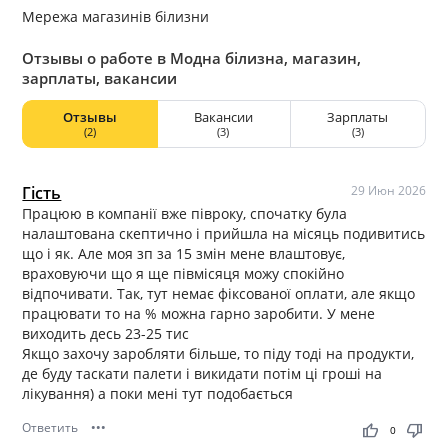
Мережа магазинів білизни
Отзывы о работе в Модна білизна, магазин,
зарплаты, вакансии
Отзывы
Вакансии
Зарплаты
(2)
(3)
(3)
Гість
29 Июн 2026
Працюю в компанії вже півроку, спочатку була
налаштована скептично і прийшла на місяць подивитись
що і як. Але моя зп за 15 змін мене влаштовує,
враховуючи що я ще півмісяця можу спокійно
відпочивати. Так, тут немає фіксованої оплати, але якщо
працювати то на % можна гарно заробити. У мене
виходить десь 23-25 тис
Якщо захочу заробляти більше, то піду тоді на продукти,
де буду таскати палети і викидати потім ці гроші на
лікування) а поки мені тут подобається
Ответить
•••
thumb_up
thumb_down
0