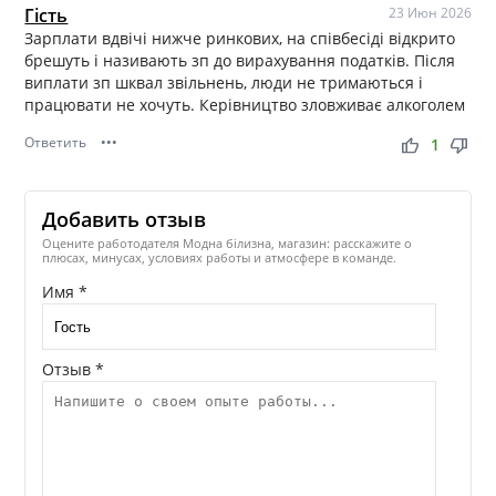
Гість
23 Июн 2026
Зарплати вдвічі нижче ринкових, на співбесіді відкрито
брешуть і називають зп до вирахування податків. Після
виплати зп шквал звільнень, люди не тримаються і
працювати не хочуть. Керівництво зловживає алкоголем
Ответить
•••
thumb_up
thumb_down
1
Добавить отзыв
Оцените работодателя Модна білизна, магазин: расскажите о
плюсах, минусах, условиях работы и атмосфере в команде.
Имя *
Отзыв *