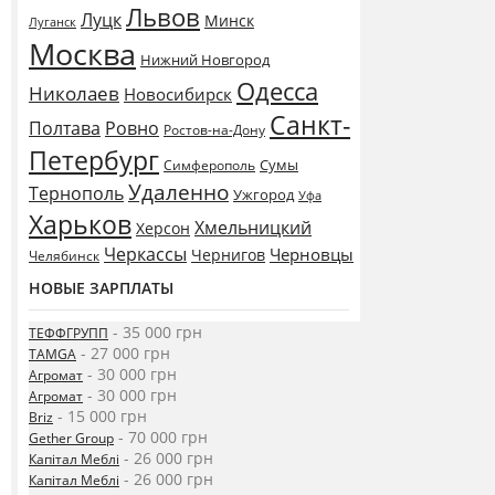
Львов
Луцк
Минск
Луганск
Москва
Нижний Новгород
Одесса
Николаев
Новосибирск
Санкт-
Полтава
Ровно
Ростов-на-Дону
Петербург
Сумы
Симферополь
Удаленно
Тернополь
Ужгород
Уфа
Харьков
Хмельницкий
Херсон
Черкассы
Черновцы
Чернигов
Челябинск
НОВЫЕ ЗАРПЛАТЫ
- 35 000 грн
ТЕФФГРУПП
- 27 000 грн
TAMGA
- 30 000 грн
Агромат
- 30 000 грн
Агромат
- 15 000 грн
Briz
- 70 000 грн
Gether Group
- 26 000 грн
Капітал Меблі
- 26 000 грн
Капітал Меблі