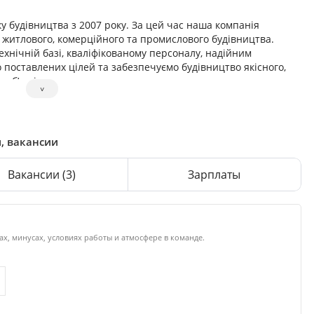
 будівництва з 2007 року. За цей час наша компанія
х житлового, комерційного та промислового будівництва.
хнічній базі, кваліфікованому персоналу, надійним
поставлених цілей та забезпечуємо будівництво якісного,
об’єктів.
˅
, вакансии
Вакансии
(3)
Зарплаты
х, минусах, условиях работы и атмосфере в команде.