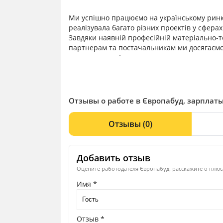
Ми успішно працюємо на українському ринку
реалізувала багато різних проектів у сфера
Завдяки наявній професійній матеріально-те
партнерам та постачальникам ми досягаємо 
сучасного комфортного житла та нежитлових 
Отзывы о работе в Європабуд, зарплаты
Отзывы
(0)
Добавить отзыв
Оцените работодателя Європабуд: расскажите о плюса
Имя *
Отзыв *