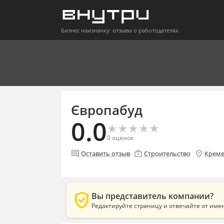
Бизнес наизнанку: отзывы о работодателях
Європабуд
0.0
★
★
★
★
★
★
★
★
★
★
0
оценок
comment
enterprise
location_on
Оставить отзыв
Строительство
Креме
verified_user
Вы представитель компании?
Редактируйте страницу и отвечайте от име