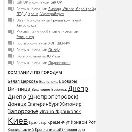
Gift UP о компании
Gift UP
Гость о компании
Визард, Wizard, Євро-трейд
ЛТД, Д-транс, Укрстройгруп
Віталій о компании
Группа компаний
Автострада
Колишній співробітник о компании
Эпицентр
Гость о компании
ХОП ШЕРИФ
Гость о компании
Grizzly
Гість о компании
IQ Pizza
Гость о компании
Подорожник
КОМПАНИИ ПО ГОРОДАМ
Белая Церковь
Бровары
Борисполь
Днепр
Винница
Воронеж
Вишневое
Днепр (Днепропетровск)
Донецк
Екатеринбург
Житомир
Запорожье
Ивано-Франковск
Киев
Кривой Рог
Кременчуг
Краснодар
Кропивницкий
Кропивницкий (Кировоград)