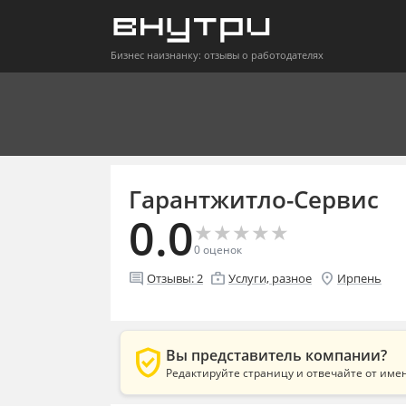
Бизнес наизнанку: отзывы о работодателях
Гарантжитло-Сервис
0.0
★
★
★
★
★
★
★
★
★
★
0
оценок
comment
enterprise
location_on
Отзывы:
2
Услуги, разное
Ирпень
verified_user
Вы представитель компании?
Редактируйте страницу и отвечайте от име