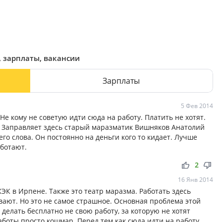
, зарплаты, вакансии
Зарплаты
5 Фев 2014
 Не кому не советую идти сюда на работу. Платить не хотят.
и. Заправляет здесь старый маразматик Вишняков Анатолий
го слова. Он постоянно на деньги кого то кидает. Лучше
аботают.
thumb_up
thumb_down
2
16 Янв 2014
К в Ирпене. Также это театр маразма. Работать здесь
вают. Но это не самое страшное. Основная проблема этой
делать бесплатно не свою работу, за которую не хотят
аботы просто кошмар. Перед тем как сюда идти на работу