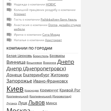
Надежда о компании
НОВУС
Колишній працівник роздрібу о компании
Агромат
Гость о компании
Райффайзен Банк Аваль
Анастасия о компании
Donna, дизайн-студия
мебели
Ирина о компании
Сита Морда
Наталья о компании
Аристократ
КОМПАНИИ ПО ГОРОДАМ
Белая Церковь
Бровары
Борисполь
Днепр
Винница
Воронеж
Вишневое
Днепр (Днепропетровск)
Донецк
Екатеринбург
Житомир
Запорожье
Ивано-Франковск
Киев
Кривой Рог
Кременчуг
Краснодар
Кропивницкий
Кропивницкий (Кировоград)
Львов
Луцк
Минск
Луганск
Москва