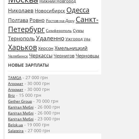
Нижний Новгород
Одесса
Николаев
Новосибирск
Санкт-
Полтава
Ровно
Ростов-на-Дону
Петербург
Сумы
Симферополь
Удаленно
Тернополь
Ужгород
Уфа
Харьков
Хмельницкий
Херсон
Черкассы
Черновцы
Чернигов
Челябинск
НОВЫЕ ЗАРПЛАТЫ
- 27 000 грн
TAMGA
- 30 000 грн
Агромат
- 30 000 грн
Агромат
- 15 000 грн
Briz
- 70 000 грн
Gether Group
- 26 000 грн
Капітал Меблі
- 26 000 грн
Капітал Меблі
- 23 000 грн
Капітал Меблі
- 19 000 грн
Belok.ua
- 27 000 грн
Salateira