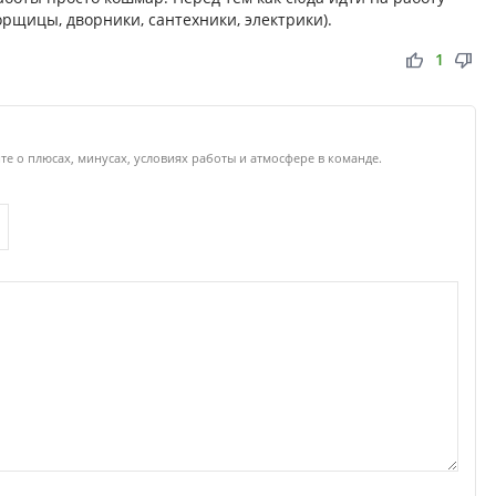
рщицы, дворники, сантехники, электрики).
thumb_up
thumb_down
1
е о плюсах, минусах, условиях работы и атмосфере в команде.