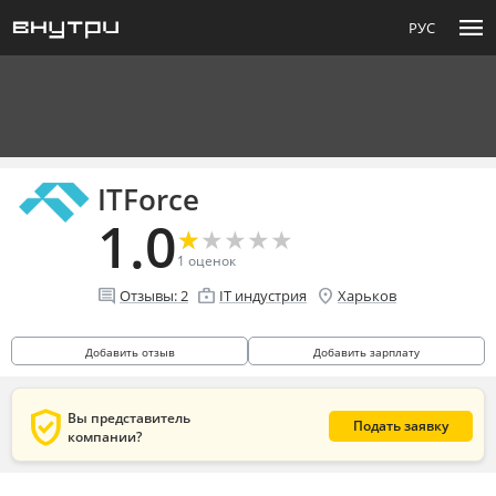
menu
РУС
ITForce
1.0
★
★
★
★
★
★
★
★
★
★
1
оценок
comment
enterprise
location_on
Отзывы:
2
IT индустрия
Харьков
Добавить отзыв
Добавить зарплату
verified_user
Вы представитель
Подать заявку
компании?