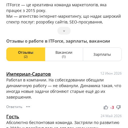
ITForce — це креативна команда маркетологів, яка
працює з 2015 року.
Ми — агентство інтернет-маркетингу, що надає широкий
спектр послуг: розробку сайтів, SEO-просування,
контекстну рекламу, таргетовану рекламу та комплексне
˅
просування сайтів.
Наша команда налічує 30 фахівців, об’єднаних спільною
Отзывы о работе в ITForce, зарплаты, вакансии
метою — працювати на результат і забезпечувати успіх
наших клієнтів.
Отзывы
Вакансии
Зарплаты
(2)
(1)
Империал-Саратов
12 Июн 2026
Работал в компании. На собеседовании обещали
динамичную работу — не обманули. Динамика такая, что
иногда новые задачи обгоняют старые ещё до их
завершения.
Ответить
•••
thumb_up
thumb_down
-3
Гость
24 Май 2026
Абсолютно беспонтовая команда. Застряли по развитию