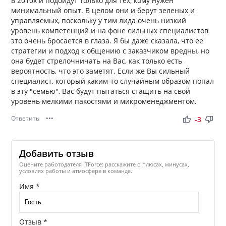
в 2010х и подойдут только для тех, кому нужен
минимальный опыт. В целом они и берут зеленых и
управляемых, поскольку у тим лида очень низкий
уровень компетенций и на фоне сильных специалистов
это очень бросается в глаза. Я бы даже сказала, что ее
стратегии и подход к общению с заказчиком вредны, но
она будет стрелочничать на Вас, как только есть
вероятность, что это заметят. Если же Вы сильный
специалист, который каким-то случайным образом попал
в эту "семью", Вас будут пытаться стащить на свой
уровень мелкими пакостями и микроменеджментом.
Ответить
•••
thumb_up
thumb_down
-3
Добавить отзыв
Оцените работодателя ITForce: расскажите о плюсах, минусах,
условиях работы и атмосфере в команде.
Имя *
Отзыв *