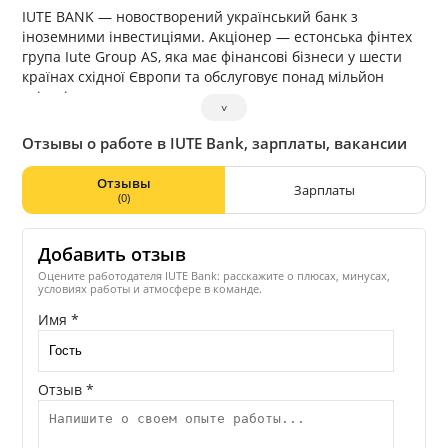
IUTE BANK — новостворений український банк з
іноземними інвестиціями. Акціонер — естонська фінтех
група Iute Group AS, яка має фінансові бізнеси у шести
країнах східної Європи та обслуговує понад мільйон
клієнтів.
˅
Компанія відома своєю швидкістю ухвалення рішень,
прозорими процесами та високими стандартами
Отзывы о работе в IUTE Bank, зарплаты, вакансии
клієнтського сервісу.
Саме цей досвід та підхід ляжуть в основу оновленої
Отзывы
Зарплаты
моделі роботи банку в Україні!
(0)
Добавить отзыв
Оцените работодателя IUTE Bank: расскажите о плюсах, минусах,
условиях работы и атмосфере в команде.
Имя *
Отзыв *