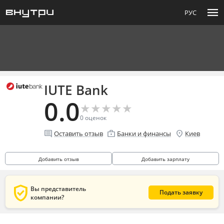
menu
РУС
IUTE Bank
0.0
★
★
★
★
★
★
★
★
★
★
0
оценок
comment
enterprise
location_on
Оставить отзыв
Банки и финансы
Киев
Добавить отзыв
Добавить зарплату
verified_user
Вы представитель
Подать заявку
компании?