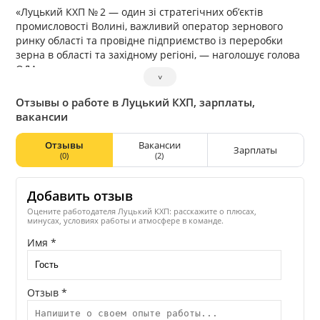
«Луцький КХП № 2 — один зі стратегічних об’єктів
промисловості Волині, важливий оператор зернового
ринку області та провідне підприємство із переробки
зерна в області та західному регіоні, — наголошує голова
ОДА.
˅
Отзывы о работе в Луцький КХП, зарплаты,
вакансии
Отзывы
Вакансии
Зарплаты
(0)
(2)
Добавить отзыв
Оцените работодателя Луцький КХП: расскажите о плюсах,
минусах, условиях работы и атмосфере в команде.
Имя *
Отзыв *