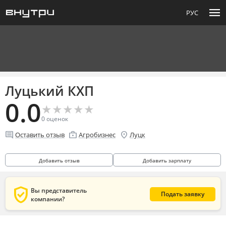
menu
РУС
Луцький КХП
0.0
★
★
★
★
★
★
★
★
★
★
0
оценок
comment
enterprise
location_on
Оставить отзыв
Агробизнес
Луцк
Добавить отзыв
Добавить зарплату
verified_user
Вы представитель
Подать заявку
компании?