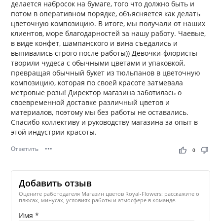
делается набросок на бумаге, того что должно быть и
потом в оперативном порядке, объясняется как делать
цветочную композицию. В итоге, мы получали от наших
клиентов, море благодарностей за нашу работу. Чаевые,
в виде конфет, шампанского и вина съедались и
выпивались строго после работы)) Девочки-флористы
творили чудеса с обычными цветами и упаковкой,
превращая обычный букет из тюльпанов в цветочную
композицию, которая по своей красоте затмевала
метровые розы! Директор магазина заботилась о
своевременной доставке различный цветов и
материалов, поэтому мы без работы не оставались.
Спасибо коллективу и руководству магазина за опыт в
этой индустрии красоты.
Ответить
•••
thumb_up
thumb_down
0
Добавить отзыв
Оцените работодателя Магазин цветов Royal-Flowers: расскажите о
плюсах, минусах, условиях работы и атмосфере в команде.
Имя *