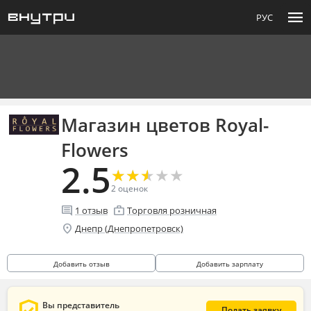
menu
РУС
Магазин цветов Royal-
Flowers
2.5
★
★
★
★
★
★
★
★
★
★
2
оценок
comment
enterprise
1
отзыв
Торговля розничная
location_on
Днепр (Днепропетровск)
Добавить отзыв
Добавить зарплату
Вы представитель
Подать заявку