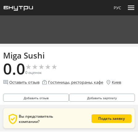
menu
РУС
Miga Sushi
0.0
★
★
★
★
★
★
★
★
★
★
0
оценок
comment
enterprise
location_on
Оставить отзыв
Гостиницы, рестораны, кафе
Киев
Добавить отзыв
Добавить зарплату
verified_user
Вы представитель
Подать заявку
компании?