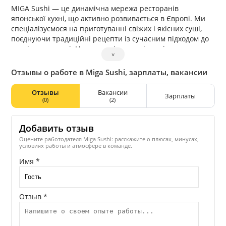
MIGA Sushi — це динамічна мережа ресторанів
японської кухні, що активно розвивається в Європі. Ми
спеціалізуємося на приготуванні свіжих і якісних суші,
поєднуючи традиційні рецепти із сучасним підходом до
сервісу та подачі. На сьогодні компанія успішно керує
˅
двома ресторанами в Чехії та трьома в Польщі,
продовжуючи активно розширювати свою присутність
Отзывы о работе в Miga Sushi, зарплаты, вакансии
на європейському ринку. Ми впевнено зростаємо,
відкриваємо нові заклади та посилюємо команду
Отзывы
Вакансии
Зарплаты
професіоналів. Наша мета — робити якісну японську
(0)
(2)
кухню доступною, створюючи комфортну атмосферу для
гостей і можливості для розвитку співробітників. Ми
Добавить отзыв
цінуємо ініціативність, швидкість, відповідальність і
прагнення до зростання.
Оцените работодателя Miga Sushi: расскажите о плюсах, минусах,
условиях работы и атмосфере в команде.
Имя *
Отзыв *