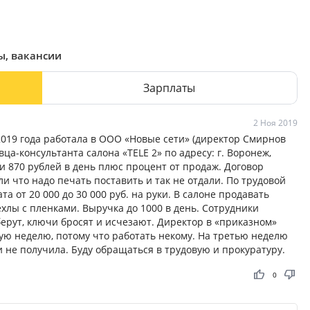
ы, вакансии
Зарплаты
2 Ноя 2019
019 года работала в ООО «Новые сети» (директор Смирнов
ца-консультанта салона «TELE 2» по адресу: г. Воронеж,
и 870 рублей в день плюс процент от продаж. Договор
ли что надо печать поставить и так не отдали. По трудовой
 от 20 000 до 30 000 руб. на руки. В салоне продавать
ехлы с пленками. Выручка до 1000 в день. Сотрудники
ерут, ключи бросят и исчезают. Директор в «приказном»
ную неделю, потому что работать некому. На третью неделю
и не получила. Буду обращаться в трудовую и прокуратуру.
thumb_up
thumb_down
0