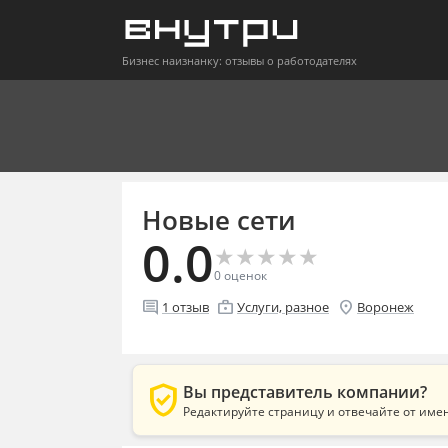
Бизнес наизнанку: отзывы о работодателях
Новые сети
0.0
★
★
★
★
★
★
★
★
★
★
0
оценок
comment
enterprise
location_on
1
отзыв
Услуги, разное
Воронеж
verified_user
Вы представитель компании?
Редактируйте страницу и отвечайте от име