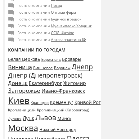
Гость о компании
Посад
Гость о компании
Оптима фарм
Гость о компании
Будинок іграшок
Гость о компании
Мультиплекс-Холдинг
Гость о компании
CCIG Ukraine
Гость о компании
Автозапчастина ІФ
КОМПАНИИ ПО ГОРОДАМ
Белая Церковь
Бровары
Борисполь
Днепр
Винница
Воронеж
Вишневое
Днепр (Днепропетровск)
Донецк
Екатеринбург
Житомир
Запорожье
Ивано-Франковск
Киев
Кривой Рог
Кременчуг
Краснодар
Кропивницкий
Кропивницкий (Кировоград)
Львов
Луцк
Минск
Луганск
Москва
Нижний Новгород
Одесса
Николаев