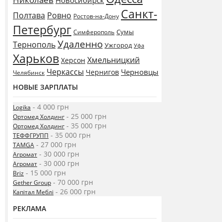
Новосибирск
Санкт-
Полтава
Ровно
Ростов-на-Дону
Петербург
Сумы
Симферополь
Удаленно
Тернополь
Ужгород
Уфа
Харьков
Хмельницкий
Херсон
Черкассы
Черновцы
Чернигов
Челябинск
НОВЫЕ ЗАРПЛАТЫ
- 4 000 грн
Logika
- 25 000 грн
Ортомед Холдинг
- 35 000 грн
Ортомед Холдинг
- 35 000 грн
ТЕФФГРУПП
- 27 000 грн
TAMGA
- 30 000 грн
Агромат
- 30 000 грн
Агромат
- 15 000 грн
Briz
- 70 000 грн
Gether Group
- 26 000 грн
Капітал Меблі
РЕКЛАМА