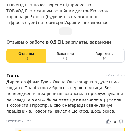
ТОВ «ОД.ЕН» новостворене підприємство.
ТОВ «ОД.ЕН» є єдиним офіційним дистриб’ютором
корпорації Pandrol (будівництво залізничної
інфрастуктури) на території України, що здійснює
реалізацію обладнання, інструментів та витратних
˅
матеріалів для проведення алюмінотермітного
зварювання та виконує роботи з алюмінотермітного
Отзывы о работе в ОД.ЕН, зарплаты, вакансии
зварювання, використовуючи унікальну технологію
корпорації Pandrol.
Отзывы
Вакансии
Зарплаты
ТОВ «ОД.ЕН» згідно з умовами дистриб’юторського
(2)
(1)
(2)
договору діє як незалежний продавець під торговою
маркою корпорації Pandrol, яка задає галузеві стандарти
алюмінотермітного зварювання та якою створено
Гость
3 Июн 2026
залізничну інфраструктуру у понад 100 країнах світу.
Директор фірми Гуляк Олена Олександрівна дуже гнила
ТОВ «ОД.ЕН» виконує роботи з алюмінотермітного
людина. Працівникам бреше з першого місяця. Без
зварювання підприємствам державної, комунальної та
попередження працівників встановила прослуховування
приватної власності, що надають послуги з перевезення
на складі та в авто. Як на мене це не законне втручання
пасажирів та вантажів залізничними, трамвайними
в особистий простір. В своїх негараздах звинувачує
коліями та метрополітеном.
працівників. Говорить наклепи що хтось щось вкрав.
Ответить
•••
thumb_up
thumb_down
0