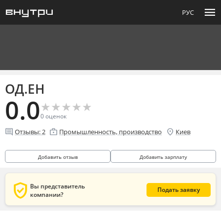
menu
РУС
ОД.ЕН
0.0
★
★
★
★
★
★
★
★
★
★
0
оценок
comment
enterprise
location_on
Отзывы:
2
Промышленность, производство
Киев
Добавить отзыв
Добавить зарплату
verified_user
Вы представитель
Подать заявку
компании?