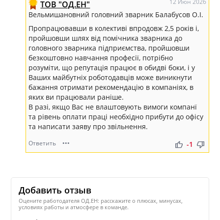
12 Июн 2026
ТОВ "ОД.ЕН"
Вельмишановний головний зварник Балабусов О.І.
Пропрацювавши в колективі впродовж 2,5 років і,
пройшовши шлях від помічника зварника до
головного зварника підприємства, пройшовши
безкоштовно навчання професії, потрібно
розуміти, що репутація працює в обидві боки, і у
Ваших майбутніх роботодавців може виникнути
бажання отримати рекомендацію в компаніях, в
яких ви працювали раніше.
В разі, якщо Вас не влаштовують вимоги компанї
та рівень оплати праці необхідно прибути до офісу
та написати заяву про звільнення.
Ответить
•••
thumb_up
thumb_down
-1
Добавить отзыв
Оцените работодателя ОД.ЕН: расскажите о плюсах, минусах,
условиях работы и атмосфере в команде.