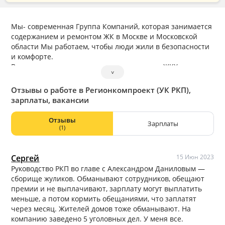
Мы- современная Группа Компаний, которая занимается
содержанием и ремонтом ЖК в Москве и Московской
области Мы работаем, чтобы люди жили в безопасности
и комфорте.
В наших планах модернизировать отрасль ЖКХ и создать
˅
для жителей самый лучший сервис по уходу за жилой
средой. Чтобы сделать это, мы формируем команду из
Отзывы о работе в Регионкомпроект (УК РКП),
профессионалов!
зарплаты, вакансии
Отзывы
Зарплаты
(1)
Сергей
15 Июн 2023
Руководство РКП во главе с Александром Даниловым —
сборище жуликов. Обманывают сотрудников, обещают
премии и не выплачивают, зарплату могут выплатить
меньше, а потом кормить обещаниями, что заплатят
через месяц. Жителей домов тоже обманывают. На
компанию заведено 5 уголовных дел. У меня все.