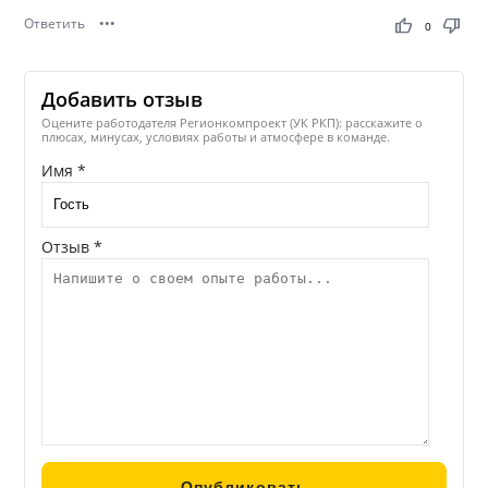
Ответить
•••
thumb_up
thumb_down
0
Добавить отзыв
Оцените работодателя Регионкомпроект (УК РКП): расскажите о
плюсах, минусах, условиях работы и атмосфере в команде.
Имя *
Отзыв *