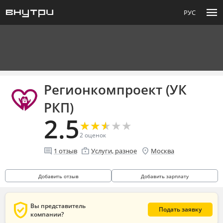
menu
РУС
Регионкомпроект (УК
РКП)
2.5
★
★
★
★
★
★
★
★
★
★
2
оценок
comment
enterprise
location_on
1
отзыв
Услуги, разное
Москва
Добавить отзыв
Добавить зарплату
verified_user
Вы представитель
Подать заявку
компании?