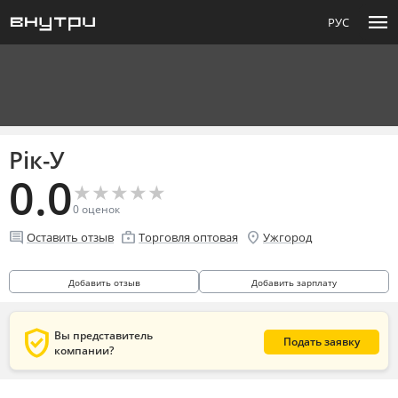
menu
РУС
Рік-У
0.0
★
★
★
★
★
★
★
★
★
★
0
оценок
comment
enterprise
location_on
Оставить отзыв
Торговля оптовая
Ужгород
Добавить отзыв
Добавить зарплату
verified_user
Вы представитель
Подать заявку
компании?