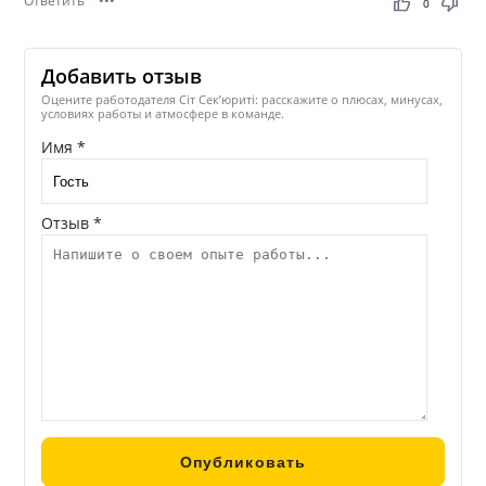
Ответить
•••
thumb_up
thumb_down
0
Добавить отзыв
Оцените работодателя Сіт Сек’юриті: расскажите о плюсах, минусах,
условиях работы и атмосфере в команде.
Имя *
Отзыв *