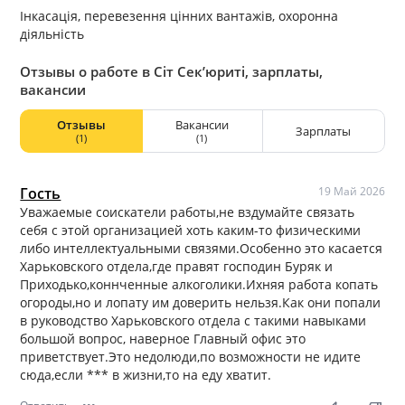
Інкасація, перевезення цінних вантажів, охоронна
діяльність
Отзывы о работе в Сіт Сек’юриті, зарплаты,
вакансии
Отзывы
Вакансии
Зарплаты
(1)
(1)
Гость
19 Май 2026
Уважаемые соискатели работы,не вздумайте связать
себя с этой организацией хоть каким-то физическими
либо интеллектуальными связями.Особенно это касается
Харьковского отдела,где правят господин Буряк и
Приходько,коннченные алкоголики.Ихняя работа копать
огороды,но и лопату им доверить нельзя.Как они попали
в руководство Харьковского отдела с такими навыками
большой вопрос, наверное Главный офис это
приветствует.Это недолюди,по возможности не идите
сюда,если *** в жизни,то на еду хватит.