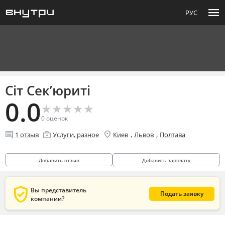
menu
РУС
Сіт Сек’юриті
0.0
★
★
★
★
★
★
★
★
★
★
0
оценок
location_on
comment
enterprise
,
,
1
отзыв
Услуги, разное
Киев
Львов
Полтава
Добавить отзыв
Добавить зарплату
verified_user
Вы представитель
Подать заявку
компании?