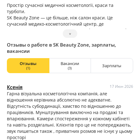
Простір сучасної медичної косметології, краси та
турботи.
SK Beauty Zone — це більше, ніж салон краси. Це
сучасний медико-косметологічний центр, де
поєднуються наука, естетика та високі стандарти сервісу.
˅
Ми працюємо комплексно, з турботою про здоровʼя та
зовнішню гармонію кожного пацієнта.
Отзывы о работе в SK Beauty Zone, зарплаты,
Наша філософія — безпечна краса через професійний
вакансии
медичний підхід.
Отзывы
Вакансии
Зарплаты
(1)
(3)
Ксенія
17 Июн 2026
Гарна візуальна косметологічна компанія, але
відношення керівника абсолютно не адекватне.
Відсутність субординації, хамство по відношенню до
працівників. Мунштрування виключно на продажі та
впарювання. Камери спостереження у кожному кабінеті
та навіть роздягальні. Клієнтів про це не попереджають,
звук пишеться також , приватних розмов не існує у цьому
просторі