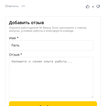
Ответить
•••
thumb_up
thumb_down
0
Добавить отзыв
Оцените работодателя SK Beauty Zone: расскажите о плюсах,
минусах, условиях работы и атмосфере в команде.
Имя *
Отзыв *