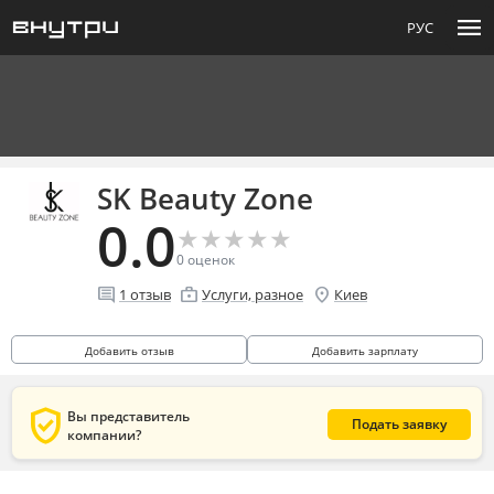
menu
РУС
SK Beauty Zone
0.0
★
★
★
★
★
★
★
★
★
★
0
оценок
comment
enterprise
location_on
1
отзыв
Услуги, разное
Киев
Добавить отзыв
Добавить зарплату
verified_user
Вы представитель
Подать заявку
компании?