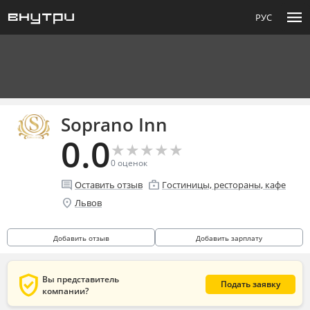
menu
РУС
Soprano Inn
0.0
★
★
★
★
★
★
★
★
★
★
0
оценок
comment
enterprise
Оставить отзыв
Гостиницы, рестораны, кафе
location_on
Львов
Добавить отзыв
Добавить зарплату
verified_user
Вы представитель
Подать заявку
компании?