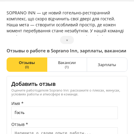
SOPRANO INN — це новий готельно-ресторанний
комплекс, що скоро відчинить свої двері для гостей.
Наша мета — створити особливий простір, де кожен
момент перебування стане незабутнім. У нашій команді
ми підтримуємо розвиток наших працівників і надаємо
˅
можливості для кар'єрного зростання. Незалежно від
досвіду, у нас є місце для всіх, хто готовий працювати
Отзывы о работе в Soprano Inn, зарплаты, вакансии
та розвиватися.
Отзывы
Вакансии
Зарплаты
(0)
(1)
Добавить отзыв
Оцените работодателя Soprano Inn: расскажите о плюсах, минусах,
условиях работы и атмосфере в команде.
Имя *
Отзыв *