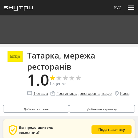
menu
РУС
Татарка, мережа
ресторанів
1.0
★
★
★
★
★
★
★
★
★
★
1
оценок
comment
enterprise
location_on
1
отзыв
Гостиницы, рестораны, кафе
Киев
Добавить отзыв
Добавить зарплату
verified_user
Вы представитель
Подать заявку
компании?