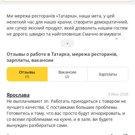
Ми мережа ресторанів «Татарка», наша мета, у цей
нелегкий час для нашої країни, створити демократичний,
але супер якісний продукт, який дозволить нашим гостям
не дорого, швидко та найголовніше.Смачно вгамувати
голод і згадати своє дитинство з нашим продуктом. Гості
˅
— це Головні люди в нашому бізнесі і ми робимо Все,
щоб вони були задоволені сервісом, смаком та
Отзывы о работе в Татарка, мережа ресторанів,
швидкістю, які ми їм надаємо! Для цього ми завжди і всім
зарплаты, вакансии
відповідаємо на їхні запити, коментарі та відгуки та
завдяки їхнім підказкам стаємо кращими! Так ми не
Отзывы
Вакансии
Зарплаты
ідеальні, і бувають помилки, але ми завжди готові
(1)
(2)
замінити продукт, переробити замовлення, виправити
помилку! Наші Шановні колеги та СПІВРОБІТНИКИ — теж
наші гості, просто усередині нашої компанії! Ми
Ярослава
5 Июл 2026
навчаємо їх, допомагаємо, і Виплачуємо зарплату
Не выплачивают зп. Работать приходиться с товаром не
КОЖНОГО ТИЖНЯ!
лучшего качества. С поставками большие проблемы.
Готовитесь к тому, что вас просто будут игнорировать, и
со всеми проблемами на кухне, и в зале, ви будете
вынужден разбираться сами.