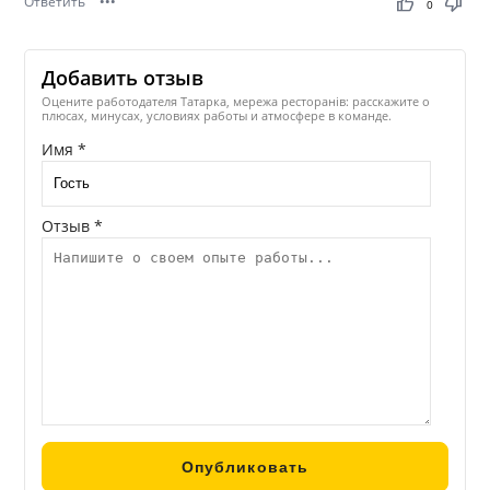
Ответить
•••
thumb_up
thumb_down
0
Добавить отзыв
Оцените работодателя Татарка, мережа ресторанів: расскажите о
плюсах, минусах, условиях работы и атмосфере в команде.
Имя *
Отзыв *