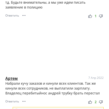
тд. Будьте внимательны, а мы уже идем писать
заявление в полицию
Ответить
•••
thumb_up
thumb_down
1
Артем
7 Апр 2022
Набрали кучу заказов и кинули всех клиентов. Так же
кинули всех сотрудников, не выплатили зарплату.
Владелец перебитыйнос андрей трубку брать перестал
Ответить
•••
thumb_up
thumb_down
2