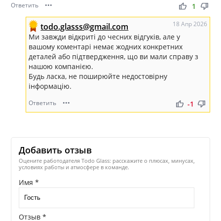
Ответить
•••
thumb_up
thumb_down
1
18 Апр 2026
todo.glasss@gmail.com
Ми завжди відкриті до чесних відгуків, але у
вашому коментарі немає жодних конкретних
деталей або підтвердження, що ви мали справу з
нашою компанією.
Будь ласка, не поширюйте недостовірну
інформацію.
Ответить
•••
thumb_up
thumb_down
-1
Добавить отзыв
Оцените работодателя Todo Glass: расскажите о плюсах, минусах,
условиях работы и атмосфере в команде.
Имя *
Отзыв *