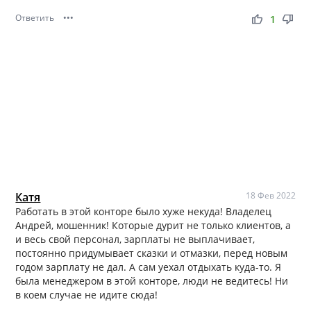
Ответить
•••
thumb_up
thumb_down
1
Катя
18 Фев 2022
Работать в этой конторе было хуже некуда! Владелец
Андрей, мошенник! Которые дурит не только клиентов, а
и весь свой персонал, зарплаты не выплачивает,
постоянно придумывает сказки и отмазки, перед новым
годом зарплату не дал. А сам уехал отдыхать куда-то. Я
была менеджером в этой конторе, люди не ведитесь! Ни
в коем случае не идите сюда!