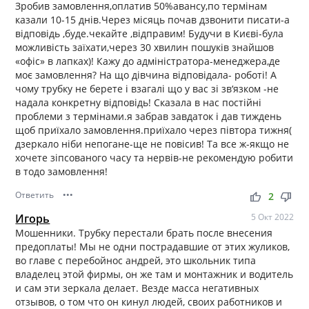
Зробив замовлення,оплатив 50%авансу,по термінам
казали 10-15 днів.Через місяць почав дзвонити писати-а
відповідь ,буде.чекайте ,відправим! Будучи в Києві-була
можливість заїхати,через 30 хвилин пошуків знайшов
«офіс» в лапках)! Кажу до адміністратора-менеджера,де
моє замовлення? На що дівчина відповідала- роботі! А
чому трубку не берете і взагалі що у вас зі зв‘язком -не
надала конкретну відповідь! Сказала в нас постійні
проблеми з термінами.я забрав завдаток і дав тиждень
щоб приїхало замовлення.приїхало через півтора тижня(
дзеркало ніби непогане-ще не повісив! Та все ж-якщо не
хочете зіпсованого часу та нервів-не рекомендую робити
в тодо замовлення!
Ответить
•••
thumb_up
thumb_down
2
Игорь
5 Окт 2022
Мошенники. Трубку перестали брать после внесения
предоплаты! Мы не одни пострадавшие от этих жуликов,
во главе с перебойнос андрей, это школьник типа
владелец этой фирмы, он же там и монтажник и водитель
и сам эти зеркала делает. Везде масса негативных
отзывов, о том что он кинул людей, своих работников и