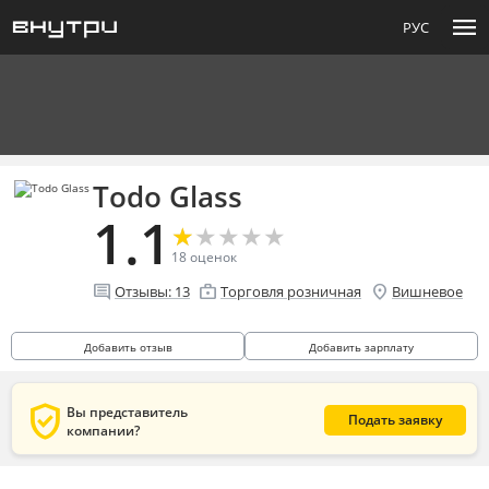
menu
РУС
Todo Glass
1.1
★
★
★
★
★
★
★
★
★
★
18
оценок
comment
enterprise
location_on
Отзывы:
13
Торговля розничная
Вишневое
Добавить отзыв
Добавить зарплату
verified_user
Вы представитель
Подать заявку
компании?