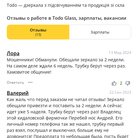
Todo — дзеркала з підсвічуванням та продукція зі скла
Отзывы о работе в Todo Glass, зарплаты, вакансии
Отзывы
Зарплаты
(13)
Лора
13 Мар 2024
Мошенники! Обманули. Обещали зеркало за 2 недели.
На самом деле ждали 6 недель. Трубку берут через раз.
Хамовитое общение!
Ответить
•••
thumb_up
thumb_down
2
Валерий
22 Сен 2023
Как жаль что перед заказом не читал отзывы! Зеркало
обещали привезти и поставить за 2 недели. А сейчас
идет уже 5 наделя. Трубку берут через раз! Владелец
этой кидаловской фирмочки Перебей нос Андрей. Его
личный номер телефона так же нашел, трубку первый
раз взял, послушал и выключил, больше ему не
дозвонится! Предоплата то небольшая была, пусть будет