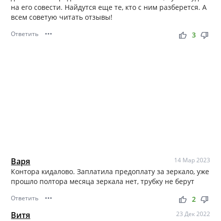
на его совести. Найдутся еще те, кто с ним разберется. А
всем советую читать отзывы!
Ответить
•••
thumb_up
thumb_down
3
Варя
14 Мар 2023
Контора кидалово. Заплатила предоплату за зеркало, уже
прошло полтора месяца зеркала нет, трубку не берут
Ответить
•••
thumb_up
thumb_down
2
Витя
23 Дек 2022