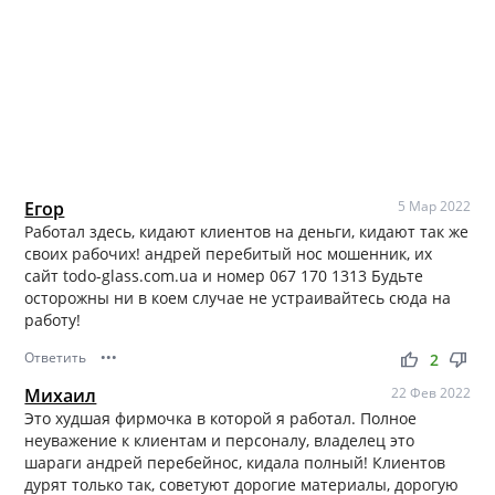
Егор
5 Мар 2022
Работал здесь, кидают клиентов на деньги, кидают так же
своих рабочих! андрей перебитый нос мошенник, их
сайт todo-glass.com.ua и номер 067 170 1313 Будьте
осторожны ни в коем случае не устраивайтесь сюда на
работу!
Ответить
•••
thumb_up
thumb_down
2
Михаил
22 Фев 2022
Это худшая фирмочка в которой я работал. Полное
неуважение к клиентам и персоналу, владелец это
шараги андрей перебейнос, кидала полный! Клиентов
дурят только так, советуют дорогие материалы, дорогую