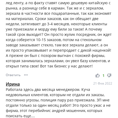
лед ленту, а по факту ставят самую дешевую китайскую с
рынка, а разницу себе в карман. Так же и с зеркалом,
зеркала в частности все поцарапанные, так как экономят
на материалах. Сроки заказов, как он обещает две
недели, затягивает до 3-4 месяцев, некоторые клиенты
уже приезжали и морду ему били за такое! А почему
такой срок выходит? Он просто жулик посредник, он ждет
когда соберется 10-15 заказов, потом на стекольном
заводе заказывает стекло, там все зеркала делают, а он
их просто упаковывает и перепродает с дикой наценкой!
А прежне он был с позором выгнан с похожей фирмы,
которая занималась зеркалами, он увел базу клиентов, и
открыл типа свое! Вот так бизнес у нас делают!
Ответить
•••
thumb_up
thumb_down
1
Ирина
21 Фев 2022
Работала здесь два месяца менеджером. Куча
недовольных клиентов, которым не отдали их заказы,
постоянно угрозы, полиция пару раз приезжала. ЗП мне
отдали только за один месяц работ! Это просто ужас а не
фирма, этот перебийнис андрей мошенник, которых
поискать еще….