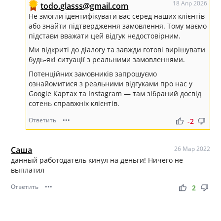
18 Апр 2026
todo.glasss@gmail.com
Не змогли ідентифікувати вас серед наших клієнтів
або знайти підтвердження замовлення. Тому маємо
підстави вважати цей відгук недостовірним.
Ми відкриті до діалогу та завжди готові вирішувати
будь-які ситуації з реальними замовленнями.
Потенційних замовників запрошуємо
ознайомитися з реальними відгуками про нас у
Google Картах та Instagram — там зібраний досвід
сотень справжніх клієнтів.
Ответить
•••
thumb_up
thumb_down
-2
Саша
26 Мар 2022
данный работодатель кинул на деньги! Ничего не
выплатил
Ответить
•••
thumb_up
thumb_down
2