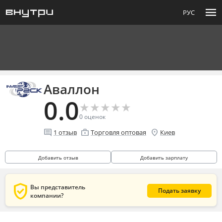
menu
РУС
Аваллон
0.0
★
★
★
★
★
★
★
★
★
★
0
оценок
comment
enterprise
location_on
1
отзыв
Торговля оптовая
Киев
Добавить отзыв
Добавить зарплату
verified_user
Вы представитель
Подать заявку
компании?