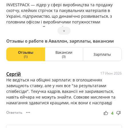
INVESTPACK — лідер у сфері виробництва та продажу
скотчу, клейких стрічок та пакувальних матеріалів в
Україні, підприємство, що динамічно розвивається, з
головним офісом і виробничими потужностями
розташованими в Тернополі.
˅
Отзывы о работе в Аваллон, зарплаты, вакансии
Отзывы
Вакансии
Зарплаты
(1)
(3)
Сергій
17 Июн 2026
Не ведіться на обіцяні зарплати: в оголошеннях
завищують ставку, але у них все "за результатами
співбесіди". Текучка кадрів, вакансії не закриваються,
навіть ейчара не можуть знайти. Совкове мислення та
намагання здаватися кращими, ніж вони є насправді
Ответить
•••
thumb_up
thumb_down
4