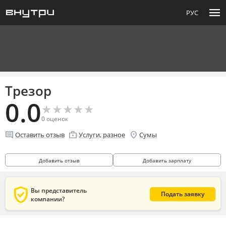
menu
РУС
Трезор
0.0
★
★
★
★
★
★
★
★
★
★
0
оценок
comment
enterprise
location_on
Оставить отзыв
Услуги, разное
Сумы
Добавить отзыв
Добавить зарплату
verified_user
Вы представитель
Подать заявку
компании?