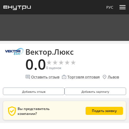
menu
РУС
Вектор.Люкс
0.0
★
★
★
★
★
★
★
★
★
★
0
оценок
comment
enterprise
location_on
Оставить отзыв
Торговля оптовая
Львов
Добавить отзыв
Добавить зарплату
verified_user
Вы представитель
Подать заявку
компании?