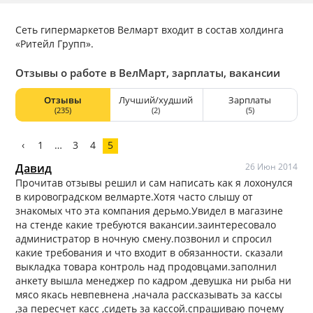
Сеть гипермаркетов Велмарт входит в состав холдинга
«Ритейл Групп».
Отзывы о работе в ВелМарт, зарплаты, вакансии
Отзывы
Лучший/худший
Зарплаты
(235)
(2)
(5)
‹
1
…
3
4
5
Давид
26 Июн 2014
Прочитав отзывы решил и сам написать как я лохонулся
в кировоградском велмарте.Хотя часто слышу от
знакомых что эта компания дерьмо.Увидел в магазине
на стенде какие требуются вакансии.заинтересовало
администратор в ночную смену.позвонил и спросил
какие требования и что входит в обязанности. сказали
выкладка товара контроль над продовцами.заполнил
анкету вышла менеджер по кадром ,девушка ни рыба ни
мясо якась невпевнена ,начала рассказывать за кассы
,за пересчет касс ,сидеть за кассой.спрашиваю почему