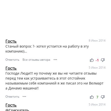
Гость
8 Июн 2014
Станый вопрос ?- хотел устоится на работу в эту
компанию)…
Ответить
Все отзывы автора
•••
thumb_up
thumb_down
-1
Гость
5 Июн 2014
Господи Люди!!! ну почему же вы не читаете отзывы
перед тем как устраиваетесь в этот отстойник
называемым себя компанией я же писал это ни Велмарт
а Динамо машина!!
Ответить
•••
thumb_up
thumb_down
7
Гость
5 Июн 2014
@Соискатель
,