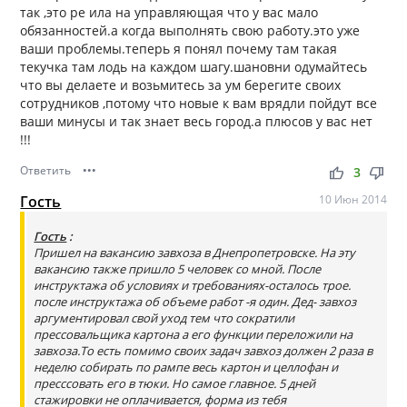
так ,это ре ила на управляющая что у вас мало
обязанностей.а когда выполнять свою работу.это уже
ваши проблемы.теперь я понял почему там такая
текучка там лодь на каждом шагу.шановни одумайтесь
что вы делаете и возьмитесь за ум берегите своих
сотрудников ,потому что новые к вам врядли пойдут все
ваши минусы и так знает весь город.а плюсов у вас нет
!!!
Ответить
•••
thumb_up
thumb_down
3
Гость
10 Июн 2014
Гость
:
Пришел на вакансию завхоза в Днепропетровске. На эту
вакансию также пришло 5 человек со мной. После
инструктажа об условиях и требованиях-осталось трое.
после инструктажа об объеме работ -я один. Дед- завхоз
аргументировал свой уход тем что сократили
прессовальщика картона а его функции переложили на
завхоза.То есть помимо своих задач завхоз должен 2 раза в
неделю собирать по рампе весь картон и целлофан и
пресссовать его в тюки. Но самое главное. 5 дней
стажировки не оплачивается, форма из тебя