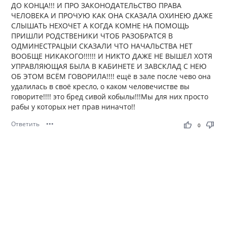
ДО КОНЦА!!! И ПРО ЗАКОНОДАТЕЛЬСТВО ПРАВА
ЧЕЛОВЕКА И ПРОЧУЮ КАК ОНА СКАЗАЛА ОХИНЕЮ ДАЖЕ
СЛЫШАТЬ НЕХОЧЕТ А КОГДА КОМНЕ НА ПОМОЩЬ
ПРИШЛИ РОДСТВЕНИКИ ЧТОБ РАЗОБРАТСЯ В
ОДМИНЕСТРАЦЫИ СКАЗАЛИ ЧТО НАЧАЛЬСТВА НЕТ
ВООБЩЕ НИКАКОГО!!!!!! И НИКТО ДАЖЕ НЕ ВЫШЕЛ ХОТЯ
УПРАВЛЯЮЩАЯ БЫЛА В КАБИНЕТЕ И ЗАВСКЛАД С НЕЮ
ОБ ЭТОМ ВСЁМ ГОВОРИЛА!!!! ещё в зале после чево она
удалилась в своё кресло, о каком человечистве вы
говорите!!!! это бред сивой кобылы!!!Мы для них просто
рабы у которых нет прав ниначто!!
Ответить
•••
thumb_up
thumb_down
0