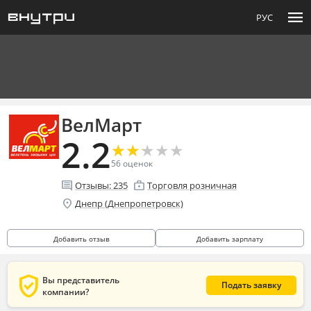
menu
РУС
ВелМарт
2.2
★
★
★
★
★
★
★
★
★
★
56
оценок
comment
enterprise
Отзывы:
235
Торговля розничная
location_on
Днепр (Днепропетровск)
Добавить отзыв
Добавить зарплату
verified_user
Вы представитель
Подать заявку
компании?