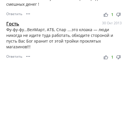
смешных денег !
Ответить
•••
thumb_up
thumb_down
1
Гость
30 Окт 2013
Фу-фу-фу…ВелМарт, АТБ, Спар ….это клоака — люди
никогда не идите туда работать, обходите стороной и
пусть Вас Бог хранит от этой тройки проклятых
магазинов!!!
Ответить
•••
thumb_up
thumb_down
1