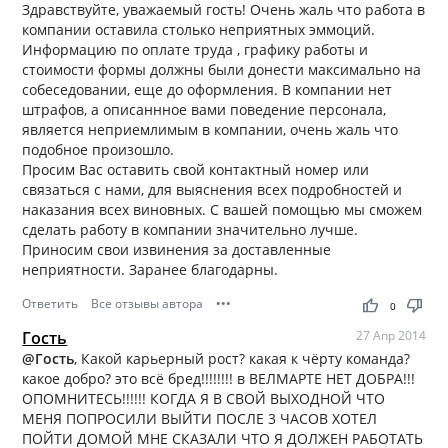
Здравствуйте, уважаемый гость! Очень жаль что работа в
компании оставила столько неприятных эммоций.
Информацию по оплате труда , графику работы и
стоимости формы должны были донести максимально на
собеседовании, еще до оформления. В компании нет
штрафов, а описаннное вами поведение персонала,
является неприемлимым в компании, очень жаль что
подобное произошло.
Просим Вас оставить свой контактный номер или
связаться с нами, для выяснения всех подробностей и
наказания всех виновных. С вашей помощью мы сможем
сделать работу в компании значительно лучше.
Приносим свои извинения за доставленные
неприятности. Заранее благодарны.
Ответить
Все отзывы автора
•••
thumb_up
thumb_down
0
Гость
27 Апр 2014
@Гость
, Какой карьерный рост? какая к чёрту команда?
какое добро? это всё бред!!!!!!!! в ВЕЛМАРТЕ НЕТ ДОБРА!!!
ОПОМНИТЕСЬ!!!!!! КОГДА Я В СВОЙ ВЫХОДНОЙ ЧТО
МЕНЯ ПОПРОСИЛИ ВЫЙТИ ПОСЛЕ 3 ЧАСОВ ХОТЕЛ
ПОЙТИ ДОМОЙ МНЕ СКАЗАЛИ ЧТО Я ДОЛЖЕН РАБОТАТЬ