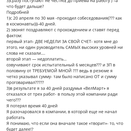
3)сразу поступают не честно( до приема на работу ) –а
что будет дальше?
Подробней
1)с 20 апреля по 30 мая -проходил собеседования(??? как
в космонавты)))-40 дней.
2) звонят поздравляют с прохождением и ставят перед
фактом:
первый этап- ДВЕ НЕДЕЛИ ЗА СВОЙ СЧЕТ- хотя мне до
этого, ни один руководитель САМЫХ высоких уровней ни
слова не сказали….
второй этап — недоплатить…
озвучивают срок испытательный 6 месяцев??? и ЗП в
половину от ТРЕБУЕМОЙ МНОЙ ??? ведь в резюме я
четко указывал сумму- там было написано ОТ и сумму
проговаривал?????
3)в результате я за 40 дней раздумья «ВелМарт» я
отказался от трех работ- в пользу этой компании ради
чего???
Я потерял время 40 дней
Я разочаровался в компании, в которой еще не начал
работать
Я понимаю, что если она вначале такое «творит»- то, что
будет далее!?