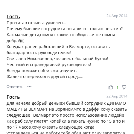
Гость
24 Апр 2014
Прочитав отзывы, удивлен…
Почему бывшие сотрудники оставляют только негатив?
Как малые дети,помнят какие-то обиды…и не помнят
добра!(((
Хочу,как ранее работавший в Велмарте, оставить
благодарность руководителям!
Светлана Николаевна, человек с большой буквы!
Честный и справедливый руководитель!
Всегда поможет,объяснит,научит.
Жаль,что переехал в другой город…..
Ответить
•••
thumb_up
thumb_down
1
Гость
22 Апр 2014
Для начала добрый день!!!Я бывший сотрудник ДИНАМО
МАШИНЫ ВЕЛМАРТ на Зоряном,что в даффи хочу сказать
следующее_ Велмарт это просто использование людей!!
Как раб силу платят копейки а пахать нужно по 15 а то и
по 17 часов,хочу сказать следующее,когда
устраиваешься на работу тебе обещают одну зарплату а