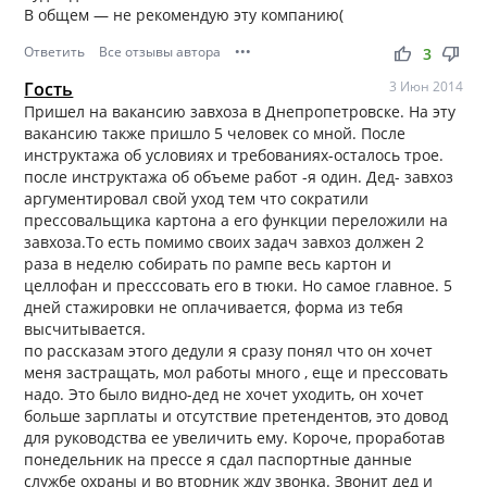
В общем — не рекомендую эту компанию(
Ответить
Все отзывы автора
•••
thumb_up
thumb_down
3
Гость
3 Июн 2014
Пришел на вакансию завхоза в Днепропетровске. На эту
вакансию также пришло 5 человек со мной. После
инструктажа об условиях и требованиях-осталось трое.
после инструктажа об объеме работ -я один. Дед- завхоз
аргументировал свой уход тем что сократили
прессовальщика картона а его функции переложили на
завхоза.То есть помимо своих задач завхоз должен 2
раза в неделю собирать по рампе весь картон и
целлофан и пресссовать его в тюки. Но самое главное. 5
дней стажировки не оплачивается, форма из тебя
высчитывается.
по рассказам этого дедули я сразу понял что он хочет
меня застращать, мол работы много , еще и прессовать
надо. Это было видно-дед не хочет уходить, он хочет
больше зарплаты и отсутствие претендентов, это довод
для руководства ее увеличить ему. Короче, проработав
понедельник на прессе я сдал паспортные данные
службе охраны и во вторник жду звонка. Звонит дед и