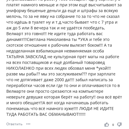
платят намного меньше и при этом ещё высчитывают за
униформу бешеные деньги да ещё и штрафы за всякую
мелочь, то за не явку на собрание то за то что не сказал
что идёшь в туалет ну и т.д.часто бывает что с 7 утра и
аж до 5 или 8 вечера так и не удаётся пообедать,
Велмарт это говно!!! Не идите туда работать вас
динамят!!!Светлана Николаевна ты *УКА и тебе это
скотское отношение к рабочим вылезет боком!!! А та
недоделанная взбалмошная невминяемая особа
ТАТЬЯНА ЗАВСКЛАД не культурная прёт маты на работе
на всех поставщиков и ещё долбаный товаровед
НИКОЛАЕНКО при всех людях обозвал меня *укой!!!
разве мы рабы?? мы это заслуживаем??? при зарплате
что не дотягивает даже 2000 да!!!! забыл написать за
переработки часов если где то они и оплачиваются то в
Велмарте они просто срезаются на компьютере
неверьте девушке которая берёт на работу!! она всё врёт
и много обещает!!А вот когда начинаешь работать
понемаешь что всё намного хуже!!!! ЛЮДИ НЕ ИДИТЕ
ТУДА РАБОТАТЬ ВАС ОБМАНЫВАЮТ!!!!!!
Ответить
•••
thumb_up
thumb_down
0