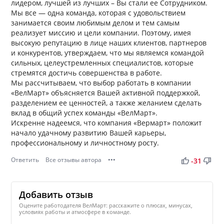
лидером, лучшей из лучших – Вы стали ее Сотрудником.
Мы все — одна команда, которая с удовольствием
занимается своим любимым делом и тем самым
реализует миссию и цели компании. Поэтому, имея
высокую репутацию в лице наших клиентов, партнеров
и конкурентов, утверждаем, что мы являемся командой
сильных, целеустремленных специалистов, которые
стремятся достичь совершенства в работе.
Мы рассчитываем, что выбор работать в компании
«ВелМарт» объясняется Вашей активной поддержкой,
разделением ее ценностей, а также желанием сделать
вклад в общий успех команды «ВелМарт».
Искренне надеемся, что компания «Вермарт» положит
начало удачному развитию Вашей карьеры,
профессиональному и личностному росту.
Ответить
Все отзывы автора
•••
thumb_up
thumb_down
-31
Добавить отзыв
Оцените работодателя ВелМарт: расскажите о плюсах, минусах,
условиях работы и атмосфере в команде.