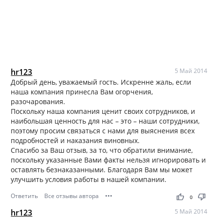
hr123
5 Май 2014
Добрый день, уважаемый гость. Искренне жаль, если
наша компания принесла Вам огорчения,
разочарования.
Поскольку наша компания ценит своих сотрудников, и
наибольшая ценность для нас – это – наши сотрудники,
поэтому просим связаться с нами для выяснения всех
подробностей и наказания виновных.
Спасибо за Ваш отзыв, за то, что обратили внимание,
поскольку указанные Вами факты нельзя игнорировать и
оставлять безнаказанными. Благодаря Вам мы может
улучшить условия работы в нашей компании.
Ответить
Все отзывы автора
•••
thumb_up
thumb_down
0
hr123
5 Май 2014