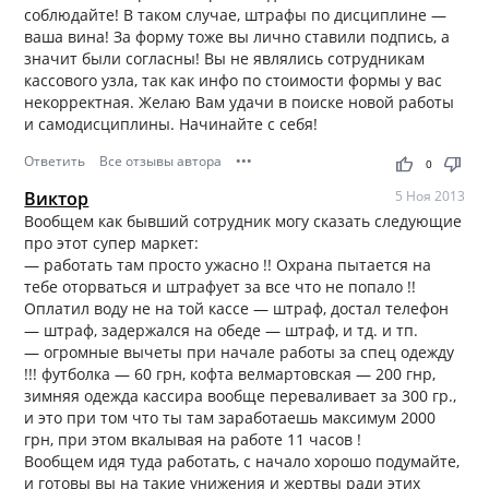
соблюдайте! В таком случае, штрафы по дисциплине —
ваша вина! За форму тоже вы лично ставили подпись, а
значит были согласны! Вы не являлись сотрудникам
кассового узла, так как инфо по стоимости формы у вас
некорректная. Желаю Вам удачи в поиске новой работы
и самодисциплины. Начинайте с себя!
Ответить
Все отзывы автора
•••
thumb_up
thumb_down
0
Виктор
5 Ноя 2013
Вообщем как бывший сотрудник могу сказать следующие
про этот супер маркет:
— работать там просто ужасно !! Охрана пытается на
тебе оторваться и штрафует за все что не попало !!
Оплатил воду не на той кассе — штраф, достал телефон
— штраф, задержался на обеде — штраф, и тд. и тп.
— огромные вычеты при начале работы за спец одежду
!!! футболка — 60 грн, кофта велмартовская — 200 гнр,
зимняя одежда кассира вообще переваливает за 300 гр.,
и это при том что ты там заработаешь максимум 2000
грн, при этом вкалывая на работе 11 часов !
Вообщем идя туда работать, с начало хорошо подумайте,
и готовы вы на такие унижения и жертвы ради этих