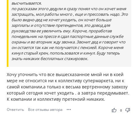
высчитывается.
по рассказам этого дедули я сразу понял что он хочет меня
застращать, мол работы много , еще и прессовать надо. Это
было видно-дед не хочет уходить, он хочет больше
зарплаты и отсутствие претендентов, это довод для
руководства ее увеличить ему. Короче, проработав
понедельник на прессе я сдал паспортные данные службе
охраны и во вторник жду звонка. Звонит дед и говорит что
он остается так как не получается с пенсией. Короче меня
кинул старый хрен, попользовался и кинул. Буду теперь
знать-никаких бесплатных стажировок.
Хочу уточнить что все вышесказанное мной ни в коей
мере не относится ни к коллективу супермаркета, ни к
самой компании,а только к весьма вертренному завхозу
который сегодня хочет уходить . а завтра передумывает.
К компании и коллективу претензий никаких.
Ответить
Все отзывы автора
•••
thumb_up
thumb_down
0