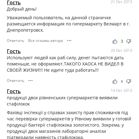
Гость
21 Окт 2013
Добрый день!
Уважаемый пользователь, на данной страничке
размещается информация по гипермаркету Велмарт в г.
Днепропетровск.
Ответить
Все отзывы автора
•••
thumb_up
thumb_down
3
Гость
20 Окт 2013
Используют людей как раб силу, денег пытаются дать
поменьше, не оформляют.ТАКОГО ХАОСА НЕ ВИДЕЛ В
СВОЕЙ ЖИЗНИ!!! Не идите туда работать!!!
Ответить
•••
thumb_up
thumb_down
0
Гость
14 Окт 2013
продукції двох рівненських супермаркетів виявили
стафілокок
Фахівці інспекції у справах захисту прав споживачів під
час перевірки супермаркетів у Рівному виявили у готовій
продукції бактерії стафілокока золотистого. Зокрема, у
продукції двох магазинів лабораторні аналізи
підтвердили наявність стафілокока.