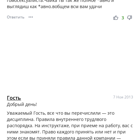
гомосексуалиста.Чайка ты так же полное *авно и
выглядиш как *авно.вобщем всм вам удачи
Ответить
•••
thumb_up
thumb_down
3
Гость
7 Ноя 2013
Добрый день!
Уважаемый Гость, все что вы перечислили — это
дисциплина. Правила внутреннего трудлвого
распорядка. На инструктаже, при приеме на работу, вас с
ними знакомят. Право каждого принять или нет и при
этом если вы приняли правила данной компании —