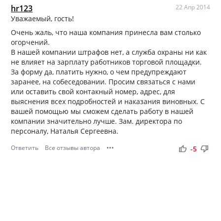
hr123
22 Апр 2014
Уважаемый, гость!
Очень жаль, что наша компания принесла вам столько
огорчений.
В нашей компании штрафов нет, а служба охраны ни как
не влияет на зарплату работников торговой площадки.
За форму да, платить нужно, о чем предупреждают
заранее, на собеседовании. Просим связаться с нами
или оставить свой контакный номер, адрес, для
выяснения всех подробностей и наказания виновных. С
вашей помощью мы сможем сделать работу в нашей
компании значительно лучше. Зам. директора по
персоналу, Наталья Сергеевна.
Ответить
Все отзывы автора
•••
thumb_up
thumb_down
-5