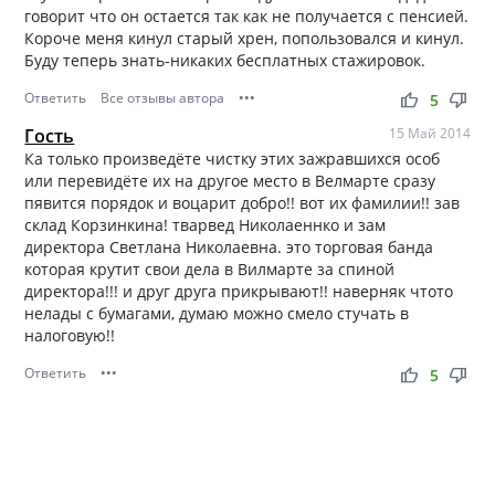
говорит что он остается так как не получается с пенсией.
Короче меня кинул старый хрен, попользовался и кинул.
Буду теперь знать-никаких бесплатных стажировок.
Ответить
Все отзывы автора
•••
thumb_up
thumb_down
5
Гость
15 Май 2014
Ка только произведёте чистку этих зажравшихся особ
или перевидёте их на другое место в Велмарте сразу
пявится порядок и воцарит добро!! вот их фамилии!! зав
склад Корзинкина! тварвед Николаеннко и зам
директора Светлана Николаевна. это торговая банда
которая крутит свои дела в Вилмарте за спиной
директора!!! и друг друга прикрывают!! наверняк чтото
нелады с бумагами, думаю можно смело стучать в
налоговую!!
Ответить
•••
thumb_up
thumb_down
5