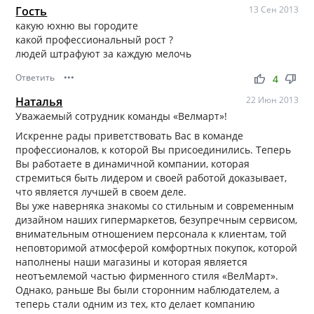
Гость
13 Сен 2013
какую юхню вы городите
какой профессиональный рост ?
людей штрафуют за каждую мелочь
Ответить
•••
thumb_up
thumb_down
4
Наталья
22 Июн 2013
Уважаемый сотрудник команды «Велмарт»!
Искренне рады приветствовать Вас в команде
профессионалов, к которой Вы присоединились. Теперь
Вы работаете в динамичной компании, которая
стремиться быть лидером и своей работой доказывает,
что является лучшей в своем деле.
Вы уже наверняка знакомы со стильным и современным
дизайном наших гипермаркетов, безупречным сервисом,
внимательным отношением персонала к клиентам, той
неповторимой атмосферой комфортных покупок, которой
наполнены наши магазины и которая является
неотъемлемой частью фирменного стиля «ВелМарт».
Однако, раньше Вы были сторонним наблюдателем, а
теперь стали одним из тех, кто делает компанию