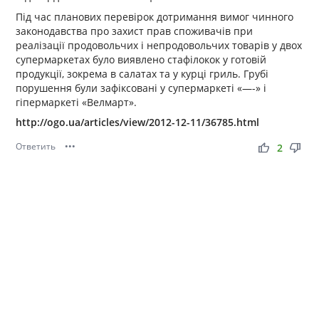
Під час планових перевірок дотримання вимог чинного
законодавства про захист прав споживачів при
реалізації продовольчих і непродовольчих товарів у двох
супермаркетах було виявлено стафілокок у готовій
продукції, зокрема в салатах та у курці гриль. Грубі
порушення були зафіксовані у супермаркеті «—-» і
гіпермаркеті «Велмарт».
http://ogo.ua/articles/view/2012-12-11/36785.html
Ответить
•••
thumb_up
thumb_down
2