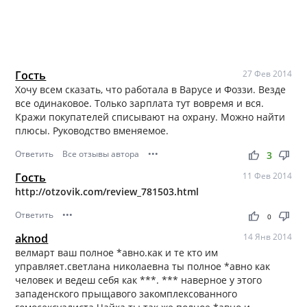
Гость
27 Фев 2014
Хочу всем сказать, что работала в Варусе и Фоззи. Везде
все одинаковое. Только зарплата тут вовремя и вся.
Кражи покупателей списывают на охрану. Можно найти
плюсы. Руководство вменяемое.
Ответить
Все отзывы автора
•••
thumb_up
thumb_down
3
Гость
11 Фев 2014
http://otzovik.com/review_781503.html
Ответить
•••
thumb_up
thumb_down
0
aknod
14 Янв 2014
велмарт ваш полное *авно.как и те кто им
управляет.светлана николаевна ты полное *авно как
человек и ведеш себя как ***. *** наверное у этого
западенского прыщавого закомплексованного