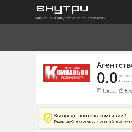
Бизнес наизнанку: отзывы о работодателях
Агентст
0.0
★
★
★
★
0
оцено
comment
enterprise
1
отзыв
Нед
verified_user
Вы представитель компании?
Редактируйте страницу и отвечайте от име