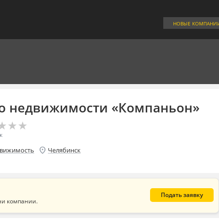
НОВЫЕ КОМПАНИ
во недвижимости «Компаньон»
★
★
★
★
★
★
к
location_on
вижимость
Челябинск
Подать заявку
ни компании.