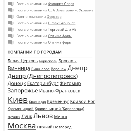
Гость о компании
Фаворит Спорт
Гость о компании
СЭА Электроникс Украина
Олег о компании
Форстор
Гость о компании
Dimax Group int.
Гость о компании
Торговий Дім АВ
Гость о компании
Оптима фарм
Гость о компании
Оптима фарм
КОМПАНИИ ПО ГОРОДАМ
Белая Церковь
Бровары
Борисполь
Днепр
Винница
Воронеж
Вишневое
Днепр (Днепропетровск)
Донецк
Екатеринбург
Житомир
Запорожье
Ивано-Франковск
Киев
Кривой Рог
Кременчуг
Краснодар
Кропивницкий
Кропивницкий (Кировоград)
Львов
Луцк
Минск
Луганск
Москва
Нижний Новгород