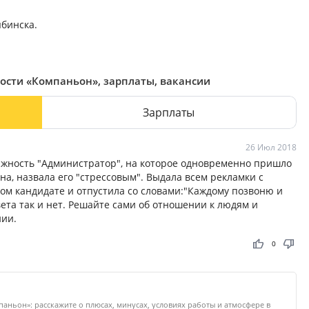
бинска.
ости «Компаньон», зарплаты, вакансии
Зарплаты
26 Июл 2018
лжность "Администратор", на которое одновременно пришло
на, назвала его "стрессовым". Выдала всем рекламки с
дом кандидате и отпустила со словами:"Каждому позвоню и
вета так и нет. Решайте сами об отношении к людям и
нии.
thumb_up
thumb_down
0
аньон»: расскажите о плюсах, минусах, условиях работы и атмосфере в