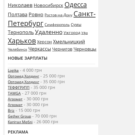
Одесса
Николаев
Новосибирск
Санкт-
Полтава
Ровно
Ростов-на-Дону
Петербург
Сумы
Симферополь
Удаленно
Тернополь
Ужгород
Уфа
Харьков
Хмельницкий
Херсон
Черкассы
Черновцы
Чернигов
Челябинск
НОВЫЕ ЗАРПЛАТЫ
- 4 000 грн
Logika
- 25 000 грн
Ортомед Холдинг
- 35 000 грн
Ортомед Холдинг
- 35 000 грн
ТЕФФГРУПП
- 27 000 грн
TAMGA
- 30 000 грн
Агромат
- 30 000 грн
Агромат
- 15 000 грн
Briz
- 70 000 грн
Gether Group
- 26 000 грн
Капітал Меблі
РЕКЛАМА