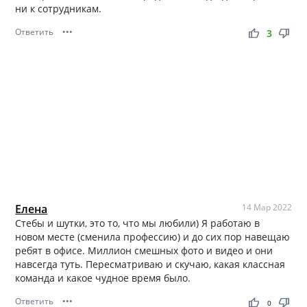
ни к сотрудникам.
Ответить
•••
thumb_up
thumb_down
3
Елена
14 Мар 2022
Стебы и шутки, это то, что мы любили) Я работаю в
новом месте (сменила профессию) и до сих пор навещаю
ребят в офисе. Миллион смешных фото и видео и они
навсегда туть. Пересматриваю и скучаю, какая классная
команда и какое чудное время было.
Ответить
•••
thumb_up
thumb_down
0