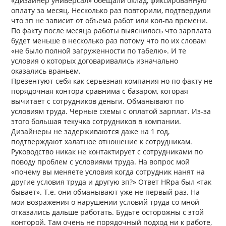
«Дизайнер универсал» обещали оклад, фиксированную
оплату за месяц. Несколько раз повторили, подтвердили
что зп не зависит от объема работ или кол-ва времени.
По факту после месяца работы выяснилось что зарплата
будет меньше в несколько раз потому что по их словам
«не было полной загруженности по табелю». И те
условия о которых договаривались изначально
оказались враньем.
Презентуют себя как серьезная компания но по факту не
порядочная контора сравнима с базаром, которая
вычитает с сотрудников деньги. Обманывают по
условиям труда. Черные схемы с оплатой зарплат. Из-за
этого большая текучка сотрудников в компании.
Дизайнеры не задерживаются даже на 1 год,
подтверждают халатное отношение к сотрудникам.
Руководство никак не контактирует с сотрудниками по
поводу проблем с условиями труда. На вопрос мой
«почему вы меняете условия когда сотрудник нанят на
другие условия труда и другую зп?» Ответ HRра был «так
бывает». Т.е. они обманывают уже не первый раз. На
мои возражения о нарушении условий труда со мной
отказались дальше работать. Будьте осторожны с этой
конторой. Там очень не порядочный подход ни к работе,