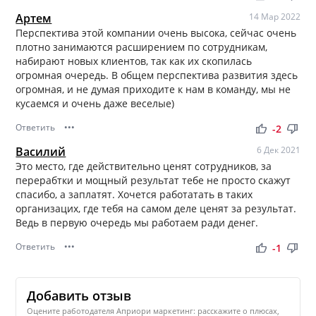
Артем
14 Мар 2022
Перспектива этой компании очень высока, сейчас очень
плотно занимаются расширением по сотрудникам,
набирают новых клиентов, так как их скопилась
огромная очередь. В общем перспектива развития здесь
огромная, и не думая приходите к нам в команду, мы не
кусаемся и очень даже веселые)
Ответить
•••
thumb_up
thumb_down
-2
Василий
6 Дек 2021
Это место, где действительно ценят сотрудников, за
перерабтки и мощный результат тебе не просто скажут
спасибо, а заплатят. Хочется работатать в таких
организацих, где тебя на самом деле ценят за результат.
Ведь в первую очередь мы работаем ради денег.
Ответить
•••
thumb_up
thumb_down
-1
Добавить отзыв
Оцените работодателя Априори маркетинг: расскажите о плюсах,