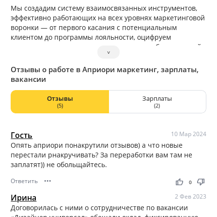
Мы создадим систему взаимосвязанных инструментов,
эффективно работающих на всех уровнях маркетинговой
воронки — от первого касания с потенциальным
клиентом до программы лояльности, оцифруем
результаты, проложим путь к достижению бизнес-целей
˅
и масштабированию бизнеса.
Отзывы о работе в Априори маркетинг, зарплаты,
вакансии
Отзывы
Зарплаты
(5)
(2)
Гость
10 Мар 2024
Опять априори понакрутили отзывов) а что новые
перестали рнакручивать? За переработки вам там не
заплатят)) не обольщайтесь.
Ответить
•••
thumb_up
thumb_down
0
Ирина
2 Фев 2023
Договорилась с ними о сотрудничестве по вакансии