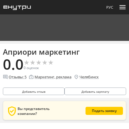
menu
РУС
Априори маркетинг
0.0
★
★
★
★
★
★
★
★
★
★
0
оценок
comment
enterprise
location_on
Отзывы:
5
Маркетинг, реклама
Челябинск
Добавить отзыв
Добавить зарплату
verified_user
Вы представитель
Подать заявку
компании?