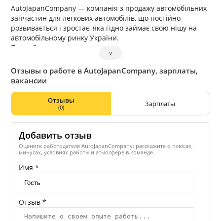
AutoJapanCompany — компанія з продажу автомобільних
запчастин для легкових автомобілів, що постійно
розвивається і зростає, яка гідно займає свою нішу на
автомобільному ринку України.
Повний спектр послуг з продажу запчастин для
˅
автомобілів Азіатського та Американського ринку. На
ринку України запчастини з 1996 року.
Отзывы о работе в AutoJapanCompany, зарплаты,
4 філії по всій Україні, Харків, Київ, Одеса
вакансии
Склад запчастин БУ. Власний імпорт із США та Японії.
Ремонт Авто на власному СТО
Отзывы
Зарплаты
Розбирання автомобілів.
(0)
Добавить отзыв
Оцените работодателя AutoJapanCompany: расскажите о плюсах,
минусах, условиях работы и атмосфере в команде.
Имя *
Отзыв *