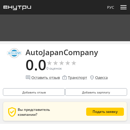
menu
РУС
AutoJapanCompany
0.0
★
★
★
★
★
★
★
★
★
★
0
оценок
comment
enterprise
location_on
Оставить отзыв
Транспорт
Одесса
Добавить отзыв
Добавить зарплату
verified_user
Вы представитель
Подать заявку
компании?