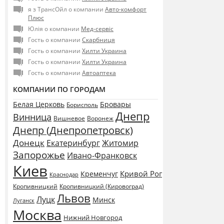
я з ТрансОйл о компании
Авто-комфорт
Плюс
Юлія о компании
Мед-сервіс
Гость о компании
Скарбниця
Гость о компании
Хилти Украина
Гость о компании
Хилти Украина
Гость о компании
Автоаптека
КОМПАНИИ ПО ГОРОДАМ
Белая Церковь
Бровары
Борисполь
Днепр
Винница
Воронеж
Вишневое
Днепр (Днепропетровск)
Донецк
Екатеринбург
Житомир
Запорожье
Ивано-Франковск
Киев
Кривой Рог
Кременчуг
Краснодар
Кропивницкий
Кропивницкий (Кировоград)
Львов
Луцк
Минск
Луганск
Москва
Нижний Новгород