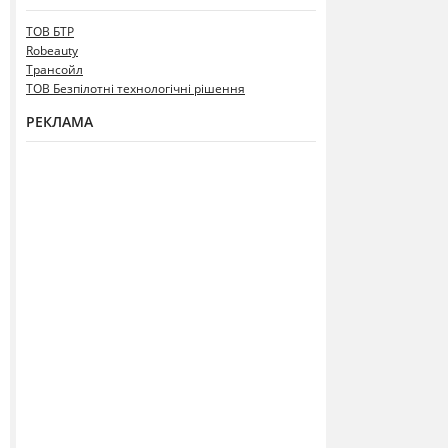
ТОВ БТР
Robeauty
Трансойл
ТОВ Безпілотні технологічні рішення
РЕКЛАМА