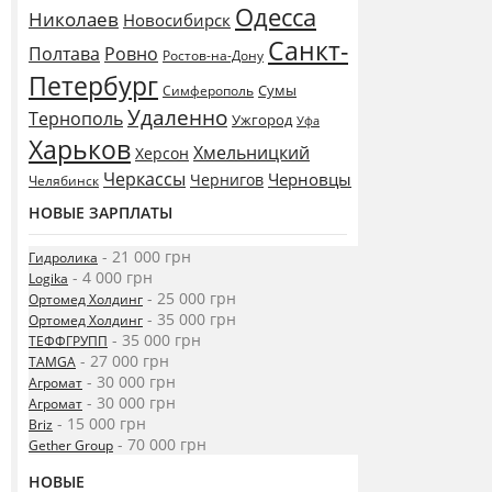
Одесса
Николаев
Новосибирск
Санкт-
Полтава
Ровно
Ростов-на-Дону
Петербург
Сумы
Симферополь
Удаленно
Тернополь
Ужгород
Уфа
Харьков
Хмельницкий
Херсон
Черкассы
Черновцы
Чернигов
Челябинск
НОВЫЕ ЗАРПЛАТЫ
- 21 000 грн
Гидролика
- 4 000 грн
Logika
- 25 000 грн
Ортомед Холдинг
- 35 000 грн
Ортомед Холдинг
- 35 000 грн
ТЕФФГРУПП
- 27 000 грн
TAMGA
- 30 000 грн
Агромат
- 30 000 грн
Агромат
- 15 000 грн
Briz
- 70 000 грн
Gether Group
НОВЫЕ