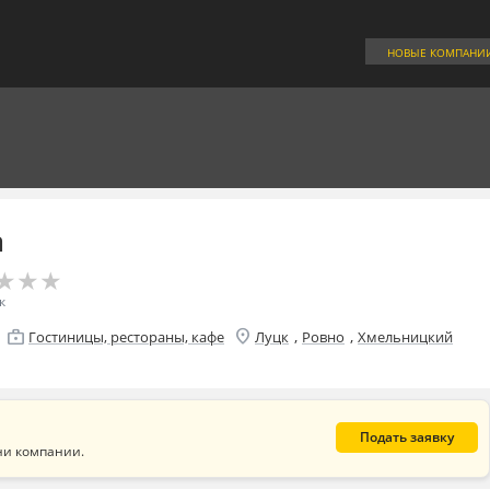
НОВЫЕ КОМПАНИ
а
★
★
★
★
★
★
к
location_on
enterprise
,
,
Гостиницы, рестораны, кафе
Луцк
Ровно
Хмельницкий
Подать заявку
ни компании.