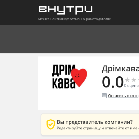
Бизнес наизнанку: отзывы о работодателях
Дрімкав
0.0
★
★
★
★
0
оцено
comment
Оставить отзыв
verified_user
Вы представитель компании?
Редактируйте страницу и отвечайте от име