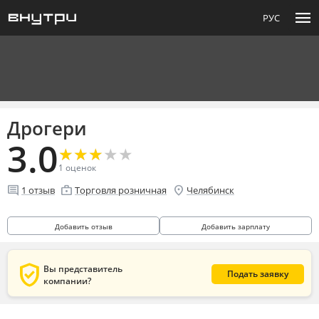
menu
РУС
Дрогери
3.0
★
★
★
★
★
★
★
★
★
★
1
оценок
comment
enterprise
location_on
1
отзыв
Торговля розничная
Челябинск
Добавить отзыв
Добавить зарплату
verified_user
Вы представитель
Подать заявку
компании?