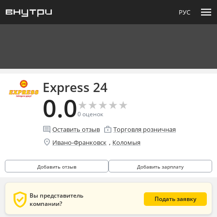
menu
РУС
Express 24
0.0
★
★
★
★
★
★
★
★
★
★
0
оценок
comment
enterprise
Оставить отзыв
Торговля розничная
location_on
,
Ивано-Франковск
Коломыя
Добавить отзыв
Добавить зарплату
verified_user
Вы представитель
Подать заявку
компании?