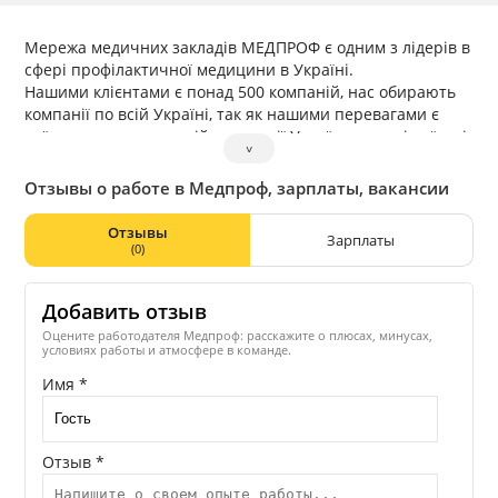
Мережа медичних закладів МЕДПРОФ є одним з лідерів в
сфері профілактичної медицини в Україні.
Нашими клієнтами є понад 500 компаній, нас обирають
компанії по всій Україні, так як нашими перевагами є
виїздна система по всій території України, власні виїздні
˅
мобільні флюорографи, власна лабораторія,
висококваліфіковані спеціалісти.
Отзывы о работе в Медпроф, зарплаты, вакансии
Отзывы
Зарплаты
(0)
Добавить отзыв
Оцените работодателя Медпроф: расскажите о плюсах, минусах,
условиях работы и атмосфере в команде.
Имя *
Отзыв *