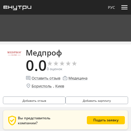
menu
РУС
Медпроф
0.0
★
★
★
★
★
★
★
★
★
★
0
оценок
comment
enterprise
Оставить отзыв
Медицина
location_on
,
Борисполь
Киев
Добавить отзыв
Добавить зарплату
verified_user
Вы представитель
Подать заявку
компании?