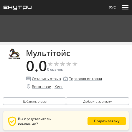
menu
РУС
Мультітойс
0.0
★
★
★
★
★
★
★
★
★
★
0
оценок
comment
enterprise
Оставить отзыв
Торговля оптовая
location_on
,
Вишневое
Киев
Добавить отзыв
Добавить зарплату
verified_user
Вы представитель
Подать заявку
компании?