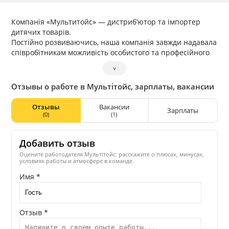
Компанія «Мультитойс» — дистриб’ютор та імпортер
дитячих товарів.
Постійно розвиваючись, наша компанія завжди надавала
співробітникам можливість особистого та професійного
розвитку.
˅
Понад 50% співробітників компанії щонайменше один
раз отримували підвищення по службі.
Отзывы о работе в Мультітойс, зарплаты, вакансии
Унікально низький рівень плинності кадрів сприяє
повній взаємодії та здоровій атмосфері серед персоналу.
Отзывы
Вакансии
Зарплаты
Високий рівень відповідальності керівництва компанії
(0)
(1)
перед співробітниками забезпечує бездоганну репутацію
компанії ринку праці.
Добавить отзыв
Оцените работодателя Мультітойс: расскажите о плюсах, минусах,
условиях работы и атмосфере в команде.
Имя *
Отзыв *