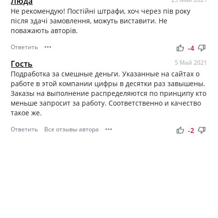
Люда
Не рекомендую! Постійні штрафи, хоч через пів року
після здачі замовлення, можуть виставити. Не
поважають авторів.
Ответить
•••
thumb_up
thumb_down
-4
Гость
5 Май 2021
Подработка за смешные деньги. Указанные на сайтах о
работе в этой компании цифры в десятки раз завышены.
Заказы на выполнение распределяются по принципу кто
меньше запросит за работу. Соответственно и качество
такое же.
Ответить
Все отзывы автора
•••
thumb_up
thumb_down
-2