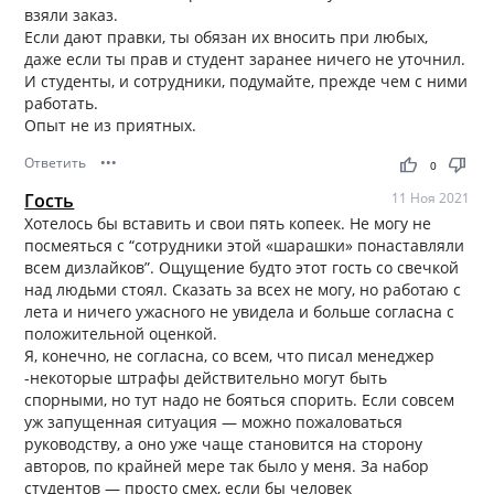
взяли заказ.
Если дают правки, ты обязан их вносить при любых,
даже если ты прав и студент заранее ничего не уточнил.
И студенты, и сотрудники, подумайте, прежде чем с ними
работать.
Опыт не из приятных.
Ответить
•••
thumb_up
thumb_down
0
Гость
11 Ноя 2021
Хотелось бы вставить и свои пять копеек. Не могу не
посмеяться с “сотрудники этой «шарашки» понаставляли
всем дизлайков”. Ощущение будто этот гость со свечкой
над людьми стоял. Сказать за всех не могу, но работаю с
лета и ничего ужасного не увидела и больше согласна с
положительной оценкой.
Я, конечно, не согласна, со всем, что писал менеджер
-некоторые штрафы действительно могут быть
спорными, но тут надо не бояться спорить. Если совсем
уж запущенная ситуация — можно пожаловаться
руководству, а оно уже чаще становится на сторону
авторов, по крайней мере так было у меня. За набор
студентов — просто смех, если бы человек