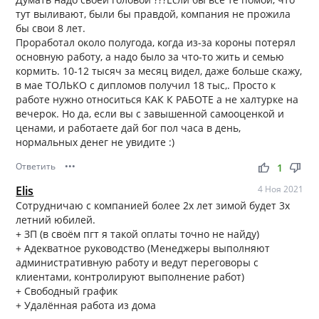
тут выливают, были бы правдой, компания не прожила
бы свои 8 лет.
Проработал около полугода, когда из-за короны потерял
основную работу, а надо было за что-то жить и семью
кормить. 10-12 тысяч за месяц видел, даже больше скажу,
в мае ТОЛЬКО с дипломов получил 18 тыс,. Просто к
работе нужно относиться КАК К РАБОТЕ а не халтурке на
вечерок. Но да, если вы с завышенной самооценкой и
ценами, и работаете дай бог пол часа в день,
нормальных денег не увидите :)
Ответить
•••
thumb_up
thumb_down
1
Elis
4 Ноя 2021
Сотрудничаю с компанией более 2х лет зимой будет 3х
летний юбилей.
+ ЗП (в своём пгт я такой оплаты точно не найду)
+ Адекватное руководство (Менеджеры выполняют
административную работу и ведут переговоры с
клиентами, контролируют выполнение работ)
+ Свободный график
+ Удалённая работа из дома