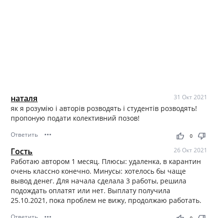
наталя
31 Окт 2021
як я розумію і авторів розводять і студентів розводять!
пропоную подати колективний позов!
Ответить
•••
thumb_up
thumb_down
0
Гость
26 Окт 2021
Работаю автором 1 месяц. Плюсы: удаленка, в карантин
очень классно конечно. Минусы: хотелось бы чаще
вывод денег. Для начала сделала 3 работы, решила
подождать оплатят или нет. Выплату получила
25.10.2021, пока проблем не вижу, продолжаю работать.
Ответить
•••