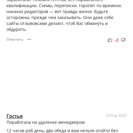
квалификации. Схемы, переписки, торопят по времени,
никаких редакторов — вот правда жизни. Будьте
осторожны, прежде чем заказывать. Они даже себе
сайты отзывовсами делают, чтоб Вас обмануть и
обдурить.
Ответить
•••
thumb_up
thumb_down
-2
Гостья
10 Апр 2020
Поработала на удаленке менеджером:
12 часов раб день, два обеда и вам нельзя отойти без