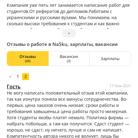
Компания уже пять лет занимается написание работ для
студентов.От рефератов до дипломов.Работаем с
украинскими и русскими вузами. Мы понимаем, на
сколько высоки требования к студентам и как важно
сдавать работы в срок. За годы работы мы отобрали
˅
лучших специалистов, изучили требования различных
учебных заведений, чтобы выполнить вашу работу на 5
Отзывы о работе в Na5ku, зарплаты, вакансии
!»
Отзывы
Вакансии
Зарплаты
(68)
(3)
‹
1
2
Гость
17 Ноя 2021
Не могу написать положительный отзыв этой компании,
так как изнутри поняла все минусы сотрудничества. Во-
первых, цена заказов очень низкая: сроки работы и
требования завышены,а цена работы просто мизерная.
Хотя студенты якобы платят немало. Политика фирмы —
набрать побольше, а там как получится. Сдаст студент —
хорошо, не сдаст, ну ничего, лучше и сам не напишет.
Компетентность автора никого не волнует, лишь бы