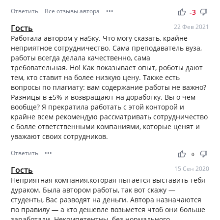
Ответить
Все отзывы автора
•••
thumb_up
thumb_down
-3
Гость
22 Фев 2021
Работала автором у на5ку. Что могу сказать, крайне
неприятное сотрудничество. Сама преподаватель вуза,
работы всегда делала качественно, сама
требовательная. Но! Как показывает опыт, роботы дают
тем, кто ставит на более низкую цену. Также есть
вопросы по плагиату: вам содержание работы не важно?
Разницы в ±5% и возвращают на доработку. Вы о чём
вообще? Я прекратила работать с этой конторой и
крайне всем рекомендую рассматривать сотрудничество
с болле ответственными компаниями, которые ценят и
уважают своих сотрудников.
Ответить
•••
thumb_up
thumb_down
0
Гость
15 Сен 2020
Неприятная компания,которая пытается выставить тебя
дураком. Была автором работы, так вот скажу —
студенты, Вас разводят на деньги. Автора назначаются
по правилу — а кто дешевле возьмется чтоб они больше
заработали. Некомпетентны, без нормального