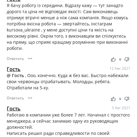
Я бачу роботу із середини. Відразу кажу — тут занадто
дорого та ціна не відповідає якості. Сам виконавець
отримує втричі менше а ніж сама компанія. Якщо комусь
потрібна якісна робота — звертайтесь, інстаграм
kursova_ukraine , у мене доступні ціни та якість на
високому рівні. Окрім того, з виконавцем ви спілкуєтесь
на пряму, що сприяє кращому розумінню при виконанні
роботи.
Ответить
•••
thumb_up
thumb_down
0
Гость
12 Авг 2021
@ Гость
, Ооо, конечно. Куда ж без вас. Быстро набежали
свои червонцы отрабатывать. Молодцы, ребята.
Отработали на 5-ку.
Ответить
•••
thumb_up
thumb_down
0
Гость
3 Авг 2021
Работаю в компании уже более 7 лет. Начинал с простого
менеджера, а сейчас занимаю одну из руководящих
должностей.
Написать решил ради справедливости по своей