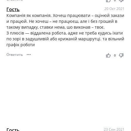
thumb_up
thumb_down
0
Гость
20 Окт 2021
Компанія як компанія. Хочеш працювати – оцінюй закази
и працюй. Не хочеш – не працюєш, але і без грошей в
такому випадку, ставки нема, шо виконав – твоє.
З плюсів — віддалена робота, адже не треба кудись їхати
по зорі в задушливій або крижаній маршрутці. та вільний
графік роботи
Ответить
•••
thumb_up
thumb_down
0
Гость
23 Сен 2021