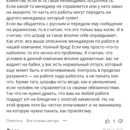
клиентом, если есть такая необходимость/срочность.
Если какой-то менеджер не справляется или у него завал
на аккаунте, то часть его работы могут передать на
другого менеджера, который гуляет.
Если вы общаетесь с русским и передали ему сообщение
на украинском, то я считаю, что это только ваш косяк. И я
считаю, что штраф за такое вполне себя оправдывает.
Как итог, все выше описанное менеджером по работе в
нашей компании, полный бред! Если ему просто что-то
наболело, то это лично его проблемы. Я считаю, что
условия в данной компании вполне адекватные: вас не
кидают на бабки, у вас есть нормальный отпуск, который
еще может быть и оплачиваемым. Контроль в пределах
разумного — на работе надо работать, а не пинать кое-
что. Кроме того, штрафы есть везде, как и увольнение,
если человек не справляется со своими обязанностями.
Так что не нужно думать, что вам на любой работе
подадут з/п на блюдечке с золотой каемочкой. Но, на
этой фирме хотя бы честно оплачивают и не минималку,
на которую нужно пахать, как проклятому.
Ответить
Все отзывы автора
•••
thumb_up
thumb_down
1
25 Май 2021