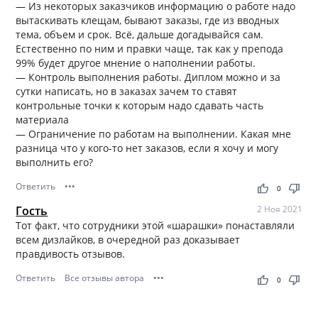
— Из некоторых заказчиков информацию о работе надо
вытаскивать клещам, бывают заказы, где из вводных
тема, объем и срок. Всё, дальше догадывайся сам.
Естественно по ним и правки чаще, так как у препода
99% будет другое мнение о наполнении работы.
— Контроль выполнения работы. Диплом можно и за
сутки написать, но в заказах зачем то ставят
контрольные точки к которым надо сдавать часть
материала
— Ограничение по работам на выполнении. Какая мне
разница что у кого-то нет заказов, если я хочу и могу
выполнить его?
Ответить
•••
thumb_up
thumb_down
0
Гость
2 Ноя 2021
Тот факт, что сотрудники этой «шарашки» понаставляли
всем дизлайков, в очередной раз доказывает
правдивость отзывов.
Ответить
Все отзывы автора
•••
thumb_up
thumb_down
0