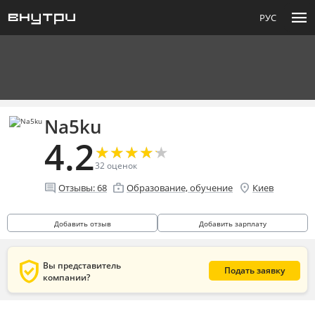
menu
РУС
Na5ku
4.2
★
★
★
★
★
★
★
★
★
★
32
оценок
comment
enterprise
location_on
Отзывы:
68
Образование, обучение
Киев
Добавить отзыв
Добавить зарплату
verified_user
Вы представитель
Подать заявку
компании?