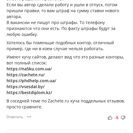
Если вы автор сделали работу и ушли в отпуск, потом
пришли правки, то вам штраф на сумму ставки нового
автора.
В вакансии не пишут про штрафы. То телефону
признаются что они есть. По факту штрафы будут за
любую ошибку.
Хотелось бы поменьше подобных контор, отличный
пример, где ни в коем случае нельзя работать.
Имеют кучу сайтов, делают вид что это разные конторы,
вот полный список:
https://na5ku.com.ua/
https://zachete.ru/
https://phdhelp.com.ua/
https://vsesdal.by/
https://bestdiplom.kz/
В соседней теме по Zachete.ru куча поддельных отзывов,
просто сравните.
Ответить
•••
thumb_up
thumb_down
-5