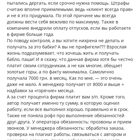
пытались дергать, если срочно нужна помощь. Штрафы
считаю вполне приемлемыми, ведь «клиент всегда прав»
и не я это придумала. По этой причине мы всегда
должны вести себя вежливо по максимуму. Также в
компанию внедрили оплату отпусков, если вы работаете
в фирме больше года.
По поводу контроля, а вы хотите нихрена не делать и
получать за это бабки? А вы не прифигели??? Взрослая
жизнь подразумевает, что хочешь жить и получать
бабло, паши! И я скажу, что данная фирма хотя бы честно
платит своим сотрудникам, а не как многие, обещает
золотые горы, а по факту минималка. Самолично
получала 7000 грн. в месяц. Как по мне, — это очень
даже не мало. А менеджер получает от 8000 и выше +
надбавки за «горячие» месяца.
А за счет процента фирма платит вам з/п. Кроме того,
автор получает именно ту сумму, в которую оценил
работу, если все выполнил хорошо, правильно и в срок.
Также не поняла рофл про выполнение обязанностей
друг-друга. У оператора обязанность: прозвоны и прием
звонков. У менеджера обязанность: обработка заказа,
проверка на плагиат работы, связываться с автором и