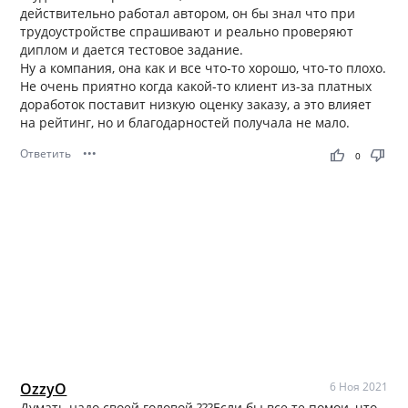
действительно работал автором, он бы знал что при
трудоустройстве спрашивают и реально проверяют
диплом и дается тестовое задание.
Ну а компания, она как и все что-то хорошо, что-то плохо.
Не очень приятно когда какой-то клиент из-за платных
доработок поставит низкую оценку заказу, а это влияет
на рейтинг, но и благодарностей получала не мало.
Ответить
•••
thumb_up
thumb_down
0
OzzyO
6 Ноя 2021
Думать надо своей головой ???Если бы все те помои, что