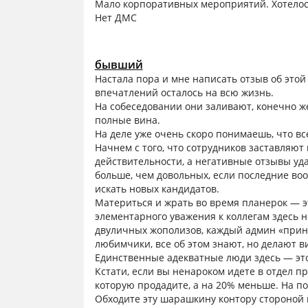
Мало корпоративных мероприятий. Хотело
Нет ДМС
бывший
Настала пора и мне написать отзыв об этой
впечатлений осталось на всю жизнь.
На собеседовании они заливают, конечно же
полные вина.
На деле уже очень скоро понимаешь, что все
Начнем с того, что сотрудников заставляю
действительности, а негативные отзывы уда
больше, чем довольных, если последние воо
искать новых кандидатов.
Материться и жрать во время планерок — э
элементарного уважения к коллегам здесь н
двуличных жополизов, каждый админ «прине
любимчики, все об этом знают, но делают ви
Единственные адекватные люди здесь — эт
Кстати, если вы ненароком идете в отдел про
которую продадите, а на 20% меньше. На по
Обходите эту шарашкину контору стороной 