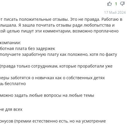
thumb_up
thumb_down
1
17 Май 2024
ют писать положительные отзывы. Это не правда. Работаю в
 слышала. Я зашла почитать отзывы ради любопытства и
какой целью пишут эти комментарии, возможно проплачено
 компании:
ботная плата без задержек
 получаете заработную плату как положено, хотя по факту
(правда только сотрудникам, которые проработали уже
ры заботятся о новичках как о собственных детях
шь бесплатно
у можно задать любые вопросы на любые темы
е для всех
нусов (премии естественно есть, но на усмотрение