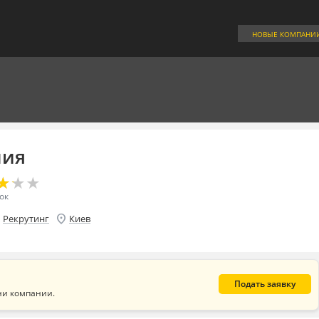
НОВЫЕ КОМПАНИ
мия
★
★
★
★
★
★
ок
se
location_on
Рекрутинг
Киев
Подать заявку
ни компании.