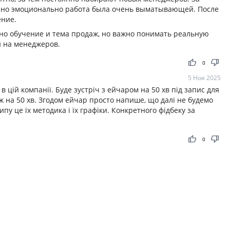
н, но эмоционально работа была очень выматывающей. После
ение.
но обучение и тема продаж, но важно понимать реальную
й на менеджеров.
thumb_up
thumb_down
0
5 Ноя 2025
 цій компанії. Буде зустріч з ейчаром на 50 хв під запис для
ож на 50 хв. Згодом ейчар просто напише, що далі не будемо
ипу це їх методика і їх графіки. Конкретного фідбеку за
thumb_up
thumb_down
0