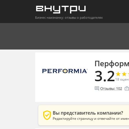
Бизнес наизнанку: отзывы о работодателях
Перфор
3.2
★
★
★
★
18
оцен
comment
enterpri
Отзывы:
102
verified_user
Вы представитель компании?
Редактируйте страницу и отвечайте от име