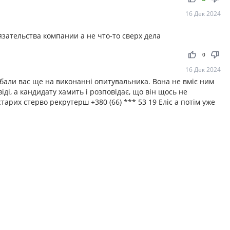
16 Дек 2024
язательства компании а не что-то сверх дела
thumb_up
thumb_down
0
16 Дек 2024
бали вас ще на виконанні опитувальника. Вона не вміє ним
ді, а кандидату хамить і розповідає, що він щось не
арих стерво рекрутерш +380 (66) *** 53 19 Еліс а потім уже