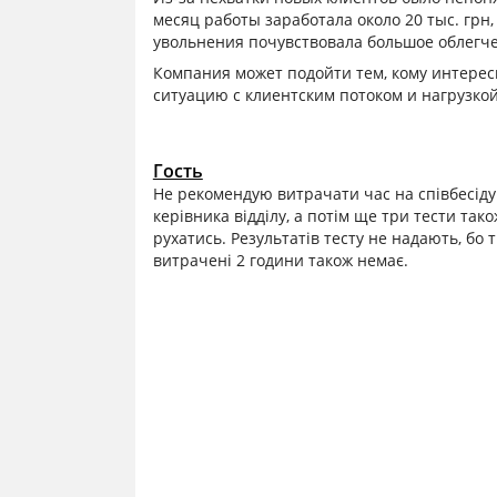
месяц работы заработала около 20 тыс. гр
увольнения почувствовала большое облегч
Компания может подойти тем, кому интерес
ситуацию с клиентским потоком и нагрузко
Гость
Не рекомендую витрачати час на співбесіду в
керівника відділу, а потім ще три тести так
рухатись. Результатів тесту не надають, бо т
витрачені 2 години також немає.