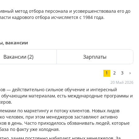
ный метод отбора персонала и усовершенствовала его до
асти кадрового отбора исчисляется с 1984 года.
ы, вакансии
Вакансии
(2)
Зарплаты
1
2
3
›
20 Май 2026
сов — действительно сильное обучение и интересный
т обучающим материалам, есть международные программы и
еров.
лемами по маркетингу и потоку клиентов. Новых лидов
ко человек, при этом менеджеров заставляют активно
ков в день. Часто приходилось обзванивать людей, которые
база по факту уже холодная.
ятно, зачем постоянно набирают новых менеджеров. За