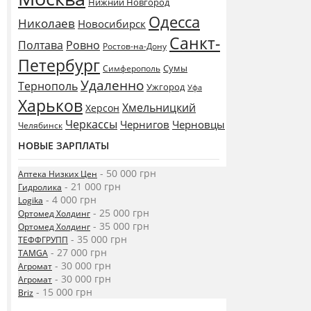
Нижний Новгород
Одесса
Николаев
Новосибирск
Санкт-
Полтава
Ровно
Ростов-на-Дону
Петербург
Сумы
Симферополь
Удаленно
Тернополь
Ужгород
Уфа
Харьков
Хмельницкий
Херсон
Черкассы
Чернигов
Черновцы
Челябинск
НОВЫЕ ЗАРПЛАТЫ
- 50 000 грн
Аптека Низких Цен
- 21 000 грн
Гидролика
- 4 000 грн
Logika
- 25 000 грн
Ортомед Холдинг
- 35 000 грн
Ортомед Холдинг
- 35 000 грн
ТЕФФГРУПП
- 27 000 грн
TAMGA
- 30 000 грн
Агромат
- 30 000 грн
Агромат
- 15 000 грн
Briz