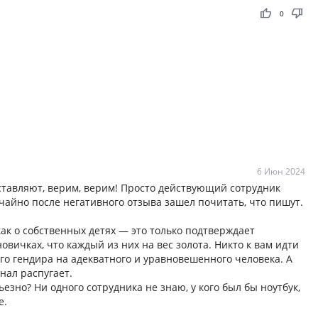
thumb_up
thumb_down
0
6 Июн 2024
ставляют, верим, верим! Просто действующий сотрудник
чайно после негативного отзыва зашел почитать, что пишут.
ак о собственных детях — это только подтверждает
овичках, что каждый из них на вес золота. Никто к вам идти
его гендира на адекватного и уравновешенного человека. А
нал распугает.
зно? Ни одного сотрудника не знаю, у кого был бы ноутбук,
е.