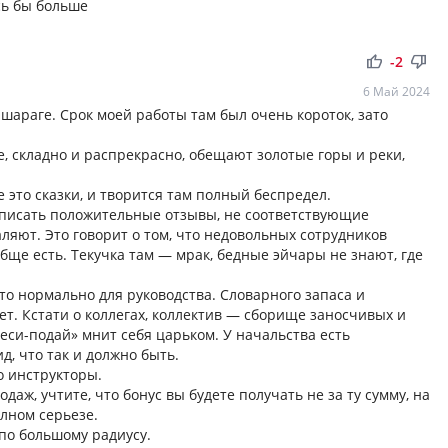
сь бы больше
thumb_up
thumb_down
-2
6 Май 2024
 шараге. Срок моей работы там был очень короток, зато
, складно и распрекрасно, обещают золотые горы и реки,
 это сказки, и творится там полный беспредел.
т писать положительные отзывы, не соответствующие
ляют. Это говорит о том, что недовольных сотрудников
бще есть. Текучка там — мрак, бедные эйчары не знают, где
то нормально для руководства. Словарного запаса и
ет. Кстати о коллегах, коллектив — сборище заносчивых и
си-подай» мнит себя царьком. У начальства есть
д, что так и должно быть.
о инструкторы.
даж, учтите, что бонус вы будете получать не за ту сумму, на
лном серьезе.
по большому радиусу.