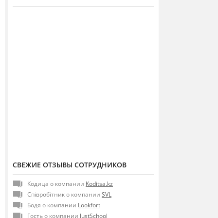
СВЕЖИЕ ОТЗЫВЫ СОТРУДНИКОВ
Кодица о компании
Koditsa.kz
Співробітник о компании
SVL
Бодя о компании
Lookfort
Гость о компании
JustSchool