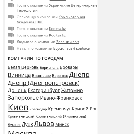
Гость о компании
Украинские Ветеринарные
Технологии
Олександр о компании
Компьютерная
Академия ШАГ
Гость о компании
Koditsa.kz
Гость о компании
Koditsa.kz
Людмила о компании
Зелений світ
Наталія о компании
Брусилівські ковбаси
КОМПАНИИ ПО ГОРОДАМ
Белая Церковь
Бровары
Борисполь
Днепр
Винница
Воронеж
Вишневое
Днепр (Днепропетровск)
Донецк
Екатеринбург
Житомир
Запорожье
Ивано-Франковск
Киев
Кривой Рог
Кременчуг
Краснодар
Кропивницкий
Кропивницкий (Кировоград)
Львов
Луцк
Минск
Луганск
Москва