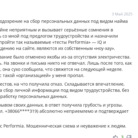
3 Май 2025
подозрение на сбор персональных данных под видом найма
райне неприятным и вызывает серьёзные сомнения в
ь со мной под предлогом трудоустройства и назначили
пройти так называемые «тесты Performia» — IQ и
ждению на сайте, являются их собственным «ноу-хау».
ание было отменено якобы из-за отсутствия электричества.
 На звонки и письма никто не отвечал. Лишь после того, как
r, она сухо сообщила, что свяжется на следующей неделе.
с такой «организацией» у меня пропал.
естов, на что получила отказ. Складывается впечатление,
а сбор личной информации под видом трудоустройства, без
бработку персональных данных.
ывом своих данных, в ответ получила грубость и угрозы.
тел. +38066****319) абсолютно неприемлемо и подтверждает
с Performia. Мошенническая схема и неуважение к людям.
thumb_up
thumb_down
3