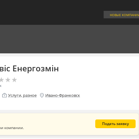
НОВЫЕ КОМПАНИ
віс Енергозмін
★
★
★
★
★
★
к
enterprise
location_on
Услуги, разное
Ивано-Франковск
Подать заявку
ни компании.