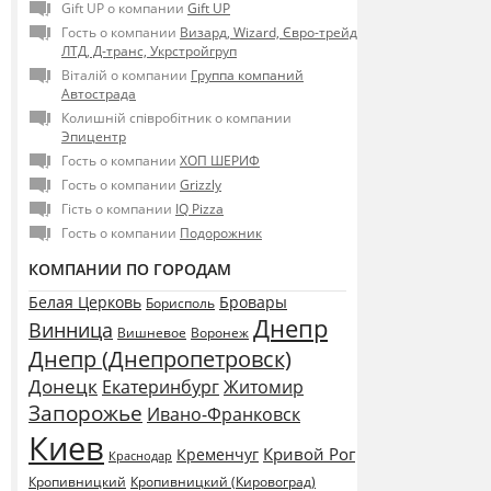
Gift UP о компании
Gift UP
Гость о компании
Визард, Wizard, Євро-трейд
ЛТД, Д-транс, Укрстройгруп
Віталій о компании
Группа компаний
Автострада
Колишній співробітник о компании
Эпицентр
Гость о компании
ХОП ШЕРИФ
Гость о компании
Grizzly
Гість о компании
IQ Pizza
Гость о компании
Подорожник
КОМПАНИИ ПО ГОРОДАМ
Белая Церковь
Бровары
Борисполь
Днепр
Винница
Воронеж
Вишневое
Днепр (Днепропетровск)
Донецк
Екатеринбург
Житомир
Запорожье
Ивано-Франковск
Киев
Кривой Рог
Кременчуг
Краснодар
Кропивницкий
Кропивницкий (Кировоград)