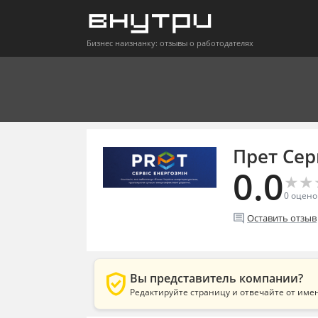
Бизнес наизнанку: отзывы о работодателях
Прет Сер
0.0
★
★
★
★
0
оцено
comment
Оставить отзыв
verified_user
Вы представитель компании?
Редактируйте страницу и отвечайте от име