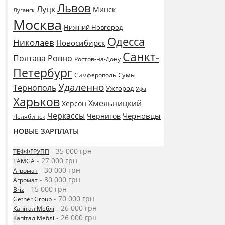
Львов
Луцк
Минск
Луганск
Москва
Нижний Новгород
Одесса
Николаев
Новосибирск
Санкт-
Полтава
Ровно
Ростов-на-Дону
Петербург
Сумы
Симферополь
Удаленно
Тернополь
Ужгород
Уфа
Харьков
Хмельницкий
Херсон
Черкассы
Черновцы
Чернигов
Челябинск
НОВЫЕ ЗАРПЛАТЫ
- 35 000 грн
ТЕФФГРУПП
- 27 000 грн
TAMGA
- 30 000 грн
Агромат
- 30 000 грн
Агромат
- 15 000 грн
Briz
- 70 000 грн
Gether Group
- 26 000 грн
Капітал Меблі
- 26 000 грн
Капітал Меблі