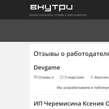
Бизнес наизнанку: отзывы о работодателях
Отзывы о работодател
Devgame
comment
enterprise
location_on
Отзывы:
4
IT индустрия
Воронеж
Мы разрабатываем и публикуе
ИП Черемисина Ксения 