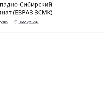
падно-Сибирский
нат (ЕВРАЗ ЗСМК)
location_on
дство
Новокузнецк