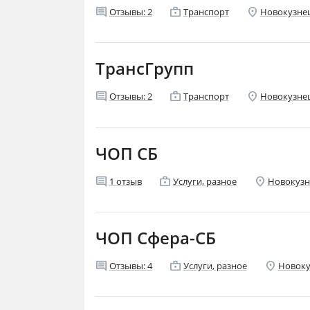
comment
enterprise
location_on
Отзывы:
2
Транспорт
Новокузне
ТрансГрупп
comment
enterprise
location_on
Отзывы:
2
Транспорт
Новокузне
ЧОП СБ
comment
enterprise
location_on
1
отзыв
Услуги, разное
Новокузн
ЧОП Сфера-СБ
comment
enterprise
location_on
Отзывы:
4
Услуги, разное
Новоку