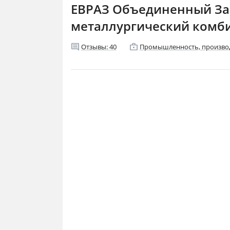
ЕВРАЗ Объединенный За
металлургический комби
comment
enterprise
Отзывы:
40
Промышленность, произво