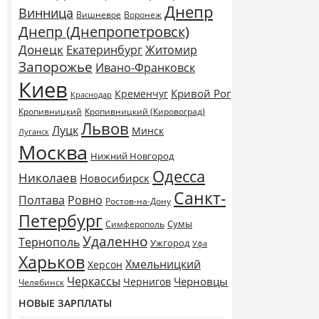
Днепр
Винница
Воронеж
Вишневое
Днепр (Днепропетровск)
Донецк
Екатеринбург
Житомир
Запорожье
Ивано-Франковск
Киев
Кривой Рог
Кременчуг
Краснодар
Кропивницкий
Кропивницкий (Кировоград)
Львов
Луцк
Минск
Луганск
Москва
Нижний Новгород
Одесса
Николаев
Новосибирск
Санкт-
Полтава
Ровно
Ростов-на-Дону
Петербург
Сумы
Симферополь
Удаленно
Тернополь
Ужгород
Уфа
Харьков
Хмельницкий
Херсон
Черкассы
Черновцы
Чернигов
Челябинск
НОВЫЕ ЗАРПЛАТЫ