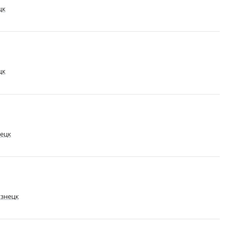
цк
цк
ецк
знецк