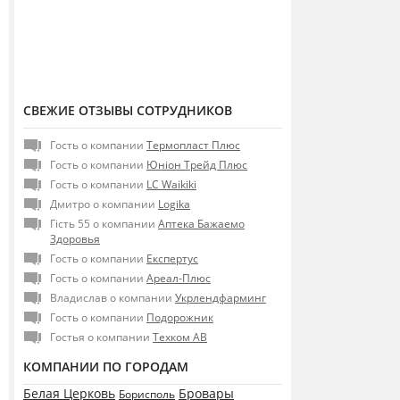
СВЕЖИЕ ОТЗЫВЫ СОТРУДНИКОВ
Гость о компании
Термопласт Плюс
Гость о компании
Юніон Трейд Плюс
Гость о компании
LC Waikiki
Дмитро о компании
Logika
Гість 55 о компании
Аптека Бажаемо
Здоровья
Гость о компании
Експертус
Гость о компании
Ареал-Плюс
Владислав о компании
Укрлендфарминг
Гость о компании
Подорожник
Гостья о компании
Техком АВ
КОМПАНИИ ПО ГОРОДАМ
Белая Церковь
Бровары
Борисполь