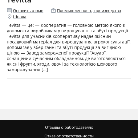
comment
enterprise
Оставить отзыв
Промышленность, производство
location_on
Шпола
Tevitta — це: — Кооператив — головною метою якого є
допомогти виробникам у вирощуванні та збуті продукції.
Tevitta для учасників кооперативу надає якісний
посадковий матеріал для вирощування, агроконсультації,
допомагає у зберіганні та збуті продукції за вигідною
ціною — Завод замороженої продукції “Авуар”,
оснащений сучасним обладнанням, де виготовляються
якісні фрукти, ягоди, овочі за технологією шокового
заморожування […]
Отзывы о работодателях
Отказ от ответственности