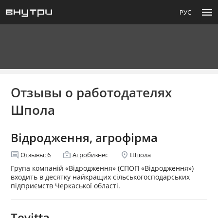
menu
РУС
Отзывы о работодателях
Шпола
Відродження, агрофірма
comment
enterprise
location_on
Отзывы:
6
Агробизнес
Шпола
Група компаній «Відродження» (СПОП «Відродження»)
входить в десятку найкращих сільськогосподарських
підприємств Черкаської області.
Tevitta