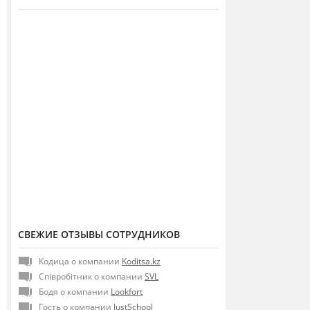
СВЕЖИЕ ОТЗЫВЫ СОТРУДНИКОВ
Кодица о компании
Koditsa.kz
Співробітник о компании
SVL
Бодя о компании
Lookfort
Гость о компании
JustSchool