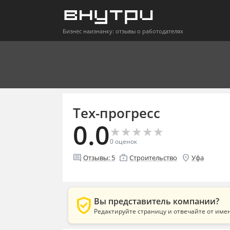
Бизнес наизнанку: отзывы о работодателях
Тех-прогресс
0.0
★
★
★
★
★
★
★
★
★
★
0
оценок
comment
enterprise
location_on
Отзывы:
5
Строительство
Уфа
verified_user
Вы представитель компании?
Редактируйте страницу и отвечайте от име