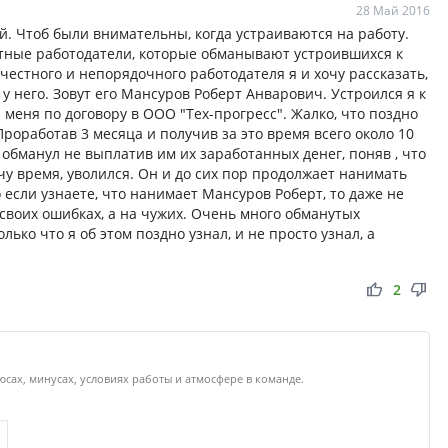
28 Май 2016
. Чтоб были внимательны, когда устраиваются на работу.
тные работодатели, которые обманывают устроившихся к
честного и непорядочного работодателя я и хочу рассказать,
у него. Зовут его Мансуров Роберт Анварович. Устроился я к
меня по договору в ООО "Тех-прогресс". Жалко, что поздно
 Проработав 3 месяца и получив за это время всего около 10
й обманул не выплатив им их заработанных денег, поняв , что
ачу время, уволился. Он и до сих пор продолжает нанимать
 если узнаете, что нанимает Мансуров Роберт, то даже не
 своих ошибках, а на чужих. Очень много обманутых
ко что я об этом поздно узнал, и не просто узнал, а
thumb_up
thumb_down
2
юсах, минусах, условиях работы и атмосфере в команде.