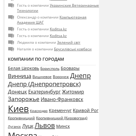
Гость о компании
Украинские Ветеринарные
Технологии
Олександр о компании
Компьютерная
Академия ШАГ
Гость о компании
Koditsa.kz
Гость о компании
Koditsa.kz
Людмила о компании
Зелений світ
Наталія о компании
Брусилівські ковбаси
КОМПАНИИ ПО ГОРОДАМ
Белая Церковь
Бровары
Борисполь
Днепр
Винница
Воронеж
Вишневое
Днепр (Днепропетровск)
Донецк
Екатеринбург
Житомир
Запорожье
Ивано-Франковск
Киев
Кривой Рог
Кременчуг
Краснодар
Кропивницкий
Кропивницкий (Кировоград)
Львов
Луцк
Минск
Луганск
Москва