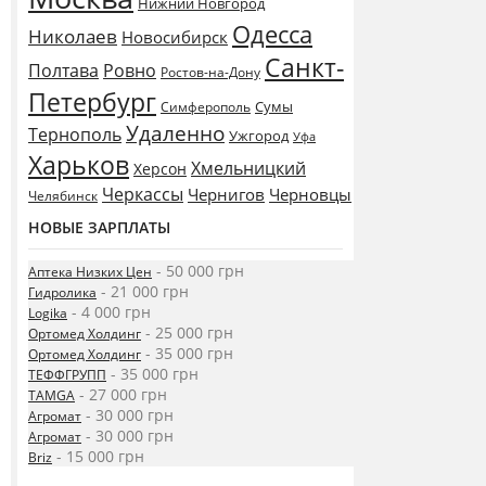
Нижний Новгород
Одесса
Николаев
Новосибирск
Санкт-
Полтава
Ровно
Ростов-на-Дону
Петербург
Сумы
Симферополь
Удаленно
Тернополь
Ужгород
Уфа
Харьков
Хмельницкий
Херсон
Черкассы
Чернигов
Черновцы
Челябинск
НОВЫЕ ЗАРПЛАТЫ
- 50 000 грн
Аптека Низких Цен
- 21 000 грн
Гидролика
- 4 000 грн
Logika
- 25 000 грн
Ортомед Холдинг
- 35 000 грн
Ортомед Холдинг
- 35 000 грн
ТЕФФГРУПП
- 27 000 грн
TAMGA
- 30 000 грн
Агромат
- 30 000 грн
Агромат
- 15 000 грн
Briz