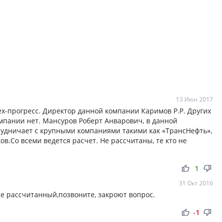
13 Июн 2017
ех-прогресс. Директор данной компании Каримов Р.Р. Других
мпании нет. Мансуров Роберт Анварович, в данной
рудничает с крупными компаниями такими как «ТрансНефть»,
ов.Со всеми ведется расчет. Не рассчитаны, те кто не
thumb_up
thumb_down
1
31 Окт 2016
я не рассчитанный,позвоните, закроют вопрос.
thumb_up
thumb_down
-1