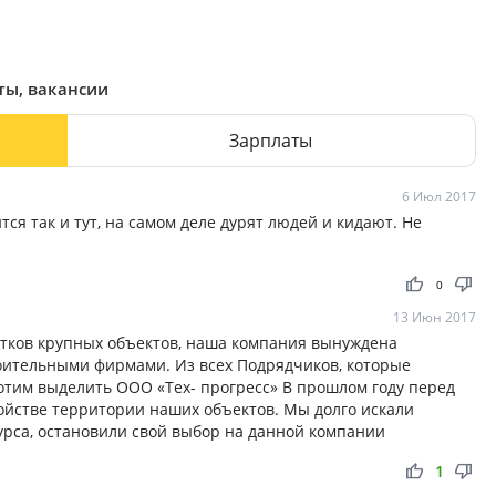
ты, вакансии
Зарплаты
6 Июл 2017
ся так и тут, на самом деле дурят людей и кидают. Не
thumb_up
thumb_down
0
13 Июн 2017
ятков крупных объектов, наша компания вынуждена
оительными фирмами. Из всех Подрядчиков, которые
отим выделить ООО «Тех- прогресс» В прошлом году перед
ойстве территории наших объектов. Мы долго искали
урса, остановили свой выбор на данной компании
thumb_up
thumb_down
1