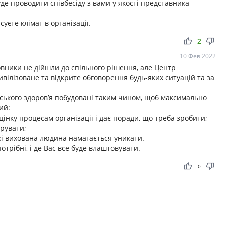
уде проводити співбесіду з вами у якості представника
уєте клімат в організації.
thumb_up
thumb_down
2
10 Фев 2022
овники не дійшли до спільного рішення, але Центр
ивілізоване та відкрите обговорення будь-яких ситуацій та за
ського здоров’я побудовані таким чином, щоб максимально
ий:
цінку процесам організації і дає поради, що треба зробити;
рувати;
кі вихована людина намагається уникати.
отрібні, і де Вас все буде влаштовувати.
thumb_up
thumb_down
0