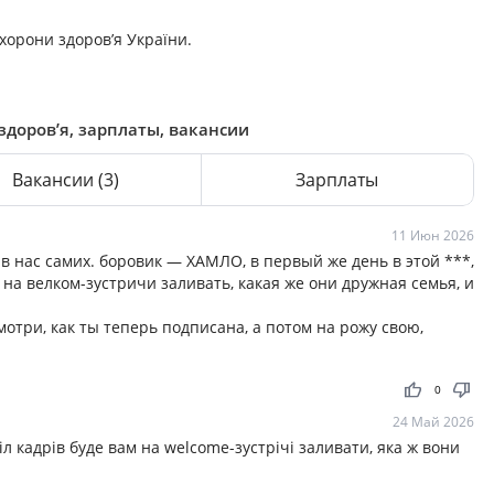
хорони здоров’я України.
здоров’я, зарплаты, вакансии
Вакансии
(3)
Зарплаты
11 Июн 2026
 нас самих. боровик — ХАМЛО, в первый же день в этой ***,
 на велком-зустричи заливать, какая же они дружная семья, и
мотри, как ты теперь подписана, а потом на рожу свою,
thumb_up
thumb_down
0
24 Май 2026
л кадрів буде вам на welcome-зустрічі заливати, яка ж вони