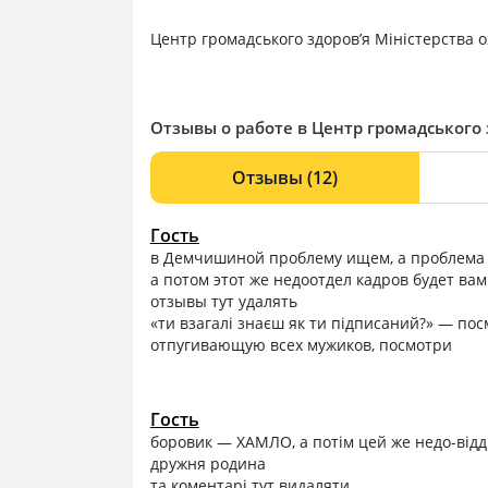
Центр громадського здоров’я Міністерства о
Отзывы о работе в Центр громадського 
Отзывы
(12)
Гость
в Демчишиной проблему ищем, а проблема в
а потом этот же недоотдел кадров будет вам
отзывы тут удалять
«ти взагалі знаєш як ти підписаний?» — пос
отпугивающую всех мужиков, посмотри
Гость
боровик — ХАМЛО, а потім цей же недо-відді
дружня родина
та коментарі тут видаляти