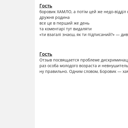
Гость
боровик ХАМЛО, а потім цей же недо-відділ 
дружня родина
все це в перший же день
та коментарі тут видаляти
«ти взагалі знаєш, як ти підписаний?» — див
Гость
Отзыв посвящается проблеме дискриминации
раз особа молодого возраста и невнушитель
ну правильно. Одним словом, Боровик — хам