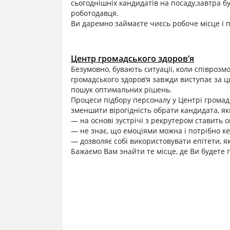
сьогоднішніх кандидатів на посаду,завтра б
роботодавця.
Ви даремно займаєте чиєсь робоче місце і пс
Центр громадського здоров’я
Безумовно, бувають ситуації, коли співрозм
громадського здоров’я завжди виступає за ц
пошук оптимальних рішень.
Процеси підбору персоналу у Центрі громад
зменшити вірогідність обрати кандидата, як
— на основі зустрічі з рекрутером ставить о
— не знає, що емоціями можна і потрібно ке
— дозволяє собі використовувати епітети, я
Бажаємо Вам знайти те місце, де Ви будете п