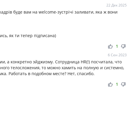
22 Дек 2025
кадрів буде вам на welcome-зустрічі заливати, яка ж вони
ись, як ти тепер підписана)
thumb_up
thumb_down
1
6 Сен 2023
, а конкретно эйджизму. Сотрудница HR(!) посчитала, что
ного телосложения, то можно хамить на полную и системно,
ка. Работать в подобном месте? Нет, спасибо.
thumb_up
thumb_down
1