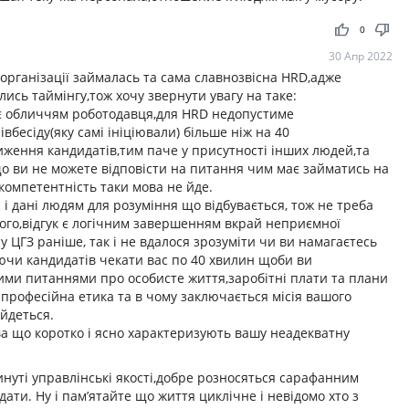
thumb_up
thumb_down
0
30 Апр 2022
рганізації займалась та сама славнозвісна HRD,адже
ись таймінгу,тож хочу звернути увагу на таке:
 є обличчям роботодавця,для HRD недопустиме
бесіду(яку самі ініціювали) більше ніж на 40
ження кандидатів,тим паче у присутності інших людей,та
о ви не можете відповісти на питання чим має займатись на
компетентність таки мова не йде.
 і дані людям для розуміння що відбувається, тож не треба
ього,відгук є логічним завершенням вкрай неприємної
 у ЦГЗ раніше, так і не вдалося зрозуміти чи ви намагаєтесь
ючи кандидатів чекати вас по 40 хвилин щоби ви
ими питаннями про особисте життя,заробітні плати та плани
професійна етика та в чому заключається місія вашого
 йдеться.
лова що коротко і ясно характеризують вашу неадекватну
инуті управлінські якості,добре розносяться сарафанним
ати. Ну і пам’ятайте що життя циклічне і невідомо хто з