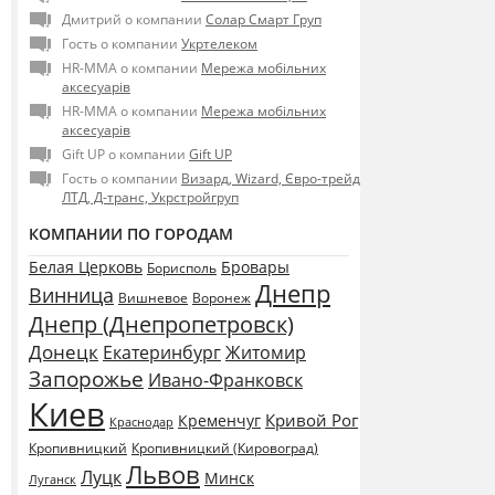
Дмитрий о компании
Солар Смарт Груп
Гость о компании
Укртелеком
HR-MMA о компании
Мережа мобільних
аксесуарів
HR-MMA о компании
Мережа мобільних
аксесуарів
Gift UP о компании
Gift UP
Гость о компании
Визард, Wizard, Євро-трейд
ЛТД, Д-транс, Укрстройгруп
КОМПАНИИ ПО ГОРОДАМ
Белая Церковь
Бровары
Борисполь
Днепр
Винница
Воронеж
Вишневое
Днепр (Днепропетровск)
Донецк
Екатеринбург
Житомир
Запорожье
Ивано-Франковск
Киев
Кривой Рог
Кременчуг
Краснодар
Кропивницкий
Кропивницкий (Кировоград)
Львов
Луцк
Минск
Луганск