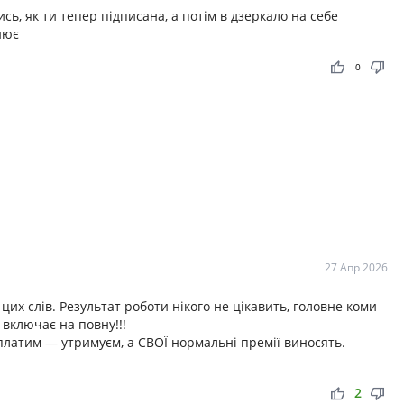
сь, як ти тепер підписана, а потім в дзеркало на себе
нює
thumb_up
thumb_down
0
27 Апр 2026
их слів. Результат роботи нікого не цікавить, головне коми
включає на повну!!!
платим — утримуєм, а СВОЇ нормальні премії виносять.
thumb_up
thumb_down
2