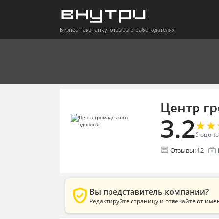
Бизнес наизнанку: отзывы о работодателях
Центр гр
3.2
★
★
★
★
5
оцено
comment
enterprise
Отзывы:
12
verified_user
Вы представитель компании?
Редактируйте страницу и отвечайте от име