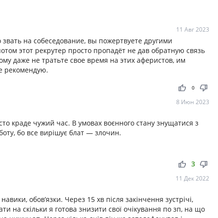
11 Авг 2023
 звать на собеседование, вы пожертвуете другими
отом этот рекрутер просто пропадёт не дав обратную связь
ому даже не тратьте свое время на этих аферистов, им
е рекомендую.
thumb_up
thumb_down
0
8 Июн 2023
то краде чужий час. В умовах воєнного стану знущатися з
оту, бо все вирішує блат — злочин.
thumb_up
thumb_down
3
11 Дек 2022
навики, обов’язки. Через 15 хв після закінчення зустрічі,
ти на скільки я готова знизити свої очікування по зп, на що