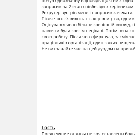
почув однозначну відповідь що я не згодна н
запросив на 2 етап співбесіди з керівником 
Рекрутер зустрів мене і попросив зачекати. 
Після чого з’явилось т.с. керівництво, одн
Оцінувався явно більше зовнішній вигляд, ті
навички були зовсім нецікаві. Потім вона спи
свою роботу. Після чого фиркнула, засміялас
працівників організації, один з яких вищев
Не витрачайте час на цей дурдом на призьб
Гость
Предыдущие отзывы не зря оставлены,больш