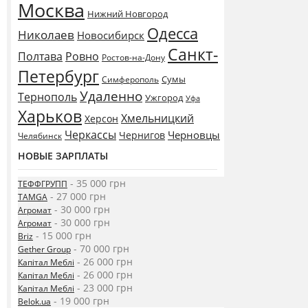
Москва
Нижний Новгород
Одесса
Николаев
Новосибирск
Санкт-
Полтава
Ровно
Ростов-на-Дону
Петербург
Сумы
Симферополь
Удаленно
Тернополь
Ужгород
Уфа
Харьков
Хмельницкий
Херсон
Черкассы
Черновцы
Чернигов
Челябинск
НОВЫЕ ЗАРПЛАТЫ
- 35 000 грн
ТЕФФГРУПП
- 27 000 грн
TAMGA
- 30 000 грн
Агромат
- 30 000 грн
Агромат
- 15 000 грн
Briz
- 70 000 грн
Gether Group
- 26 000 грн
Капітал Меблі
- 26 000 грн
Капітал Меблі
- 23 000 грн
Капітал Меблі
- 19 000 грн
Belok.ua