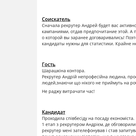
Соискатель
Сначала рекрутер Андрей будет вас активно
кампаниями, отдав предпочитание этой. А п
о которой вы заранее договаривались! Поэт
кандидаты нужны для статистики. Крайне н
Гость
Шарашкіна контора.
Рекрутер Андрій непрофесійна людина, прос
людей,знаючи що нікого не приймуть на роб
Не раджу витрачати час!
Кандидат
Проходила співбесіду на посаду економіста.
1 етап з рекрутером Андрієм, де обговорили 
рекрутер мені зателефонував і став запитува