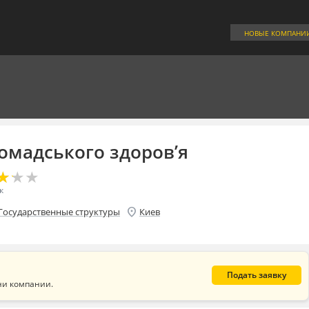
НОВЫЕ КОМПАНИ
омадського здоров’я
★
★
★
★
★
★
к
location_on
Государственные структуры
Киев
Подать заявку
ни компании.