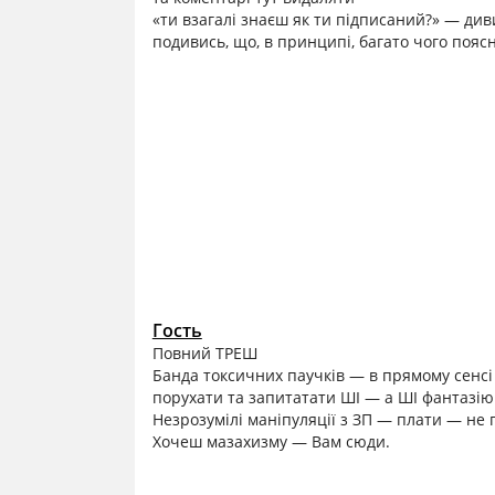
«ти взагалі знаєш як ти підписаний?» — диви
подивись, що, в принципі, багато чого пояс
Гость
Повний ТРЕШ
Банда токсичних паучків — в прямому сенсі ц
порухати та запитатати ШІ — а ШІ фантазію 
Незрозумілі маніпуляції з ЗП — плати — не 
Хочеш мазахизму — Вам сюди.