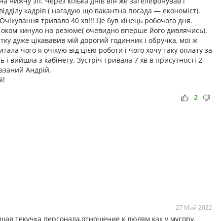
а нижчу зп. Через кілька днів він же зателефонував і
відділу кадрів ( нагадую що вакантна посада — економіст).
Очікування тривало 40 хв!!! Це був кінець робочого дня.
им оком кинуло на резюме( очевидно вперше його дивлячись).
тку дуже цікававив мій дорогий годинник і обручка, мої ж
тала чого я очікую від цією роботи і чого хочу таку оплату за
ь і вийшла з кабінету. Зустріч тривала 7 хв в присутності 2
казаний Андрій.
і!
thumb_up
thumb_down
2
27 Май 2022
ая текучка персонала,отношение к людям как у мусору.