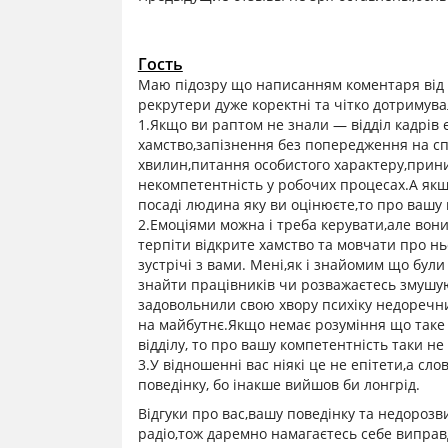
Гость
Маю підозру що написанням коментаря від о
рекрутери дуже коректні та чітко дотримувал
1.Якщо ви раптом не знали — відділ кадрів
хамство,запізнення без попередження на спів
хвилин,питання особистого характеру,прини
некомпетентність у робочих процесах.А якщ
посаді людина яку ви оцінюєте,то про вашу 
2.Емоціями можна і треба керувати,але вони
терпіти відкрите хамство та мовчати про н
зустрічі з вами. Мені,як і знайомим що були
знайти працівників чи розважаєтесь змушу
задовольнили свою хвору психіку недоречн
на майбутнє.Якщо немає розуміння що таке 
відділу, то про вашу компетентність таки не
3.У відношенні вас ніякі це не епітети,а с
поведінку, бо інакше вийшов би лонгрід.
Відгуки про вас,вашу поведінку та недорозв
радіо,тож даремно намагаєтесь себе виправд