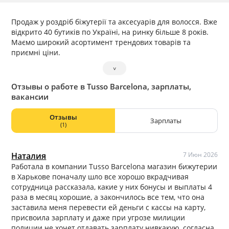
Продаж у роздріб біжутерії та аксесуарів для волосся. Вже
відкрито 40 бутиків по Україні, на ринку більше 8 років.
Маємо широкий асортимент трендових товарів та
приємні ціни.
˅
Отзывы о работе в Tusso Barcelona, зарплаты,
вакансии
Отзывы
Зарплаты
(1)
Наталия
7 Июн 2026
Работала в компании Tusso Barcelona магазин бижутерии
в Харькове поначалу шло все хорошо вкрадчивая
сотрудница рассказала, какие у них бонусы и выплаты 4
раза в месяц хорошие, а закончилось все тем, что она
заставила меня перевести ей деньги с кассы на карту,
присвоила зарплату и даже при угрозе милиции
полиции не хочет отдавать зарплату нивкакую, согласна