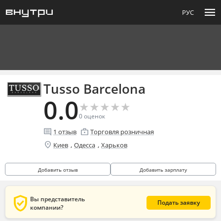
menu
РУС
Tusso Barcelona
0.0
★
★
★
★
★
★
★
★
★
★
0
оценок
comment
enterprise
1
отзыв
Торговля розничная
location_on
,
,
Киев
Одесса
Харьков
Добавить отзыв
Добавить зарплату
verified_user
Вы представитель
Подать заявку
компании?