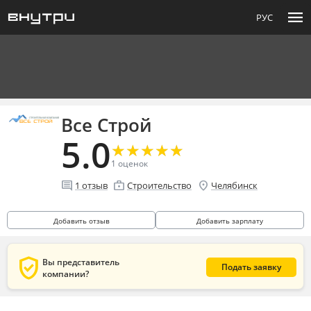
menu
РУС
Все Строй
5.0
★
★
★
★
★
★
★
★
★
★
1
оценок
comment
enterprise
location_on
1
отзыв
Строительство
Челябинск
Добавить отзыв
Добавить зарплату
verified_user
Вы представитель
Подать заявку
компании?