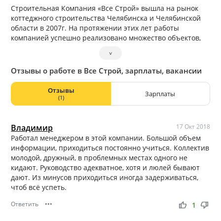
Строительная Компания «Все Строй» вышла на рынок
коттеджного строительства Челябинска и Челябинской
области в 2007г. На протяжении этих лет работы
компанией успешно реализовано множество объектов,
принималось регулярное участие в строительных
˅
выставках и всегда применялись только новейшие
технологии строительства.
Отзывы о работе в Все Строй, зарплаты, вакансии
Отзывы
Зарплаты
(1)
Владимир
17 Окт 2018
Работал менеджером в этой компании. Большой объем
информации, приходиться постоянно учиться. Коллектив
молодой, дружный, в проблемных местах одного не
кидают. Руководство адекватное, хотя и люлей бывают
дают. Из минусов приходиться иногда задерживаться,
чтоб всё успеть.
Ответить
•••
thumb_up
thumb_down
1