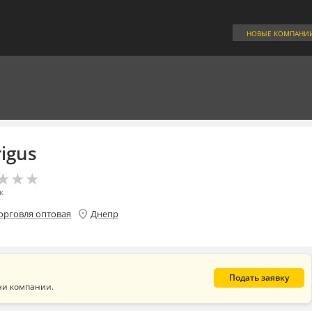
НОВЫЕ КОМПАНИ
igus
★
★
★
★
★
★
к
location_on
орговля оптовая
Днепр
Подать заявку
ни компании.