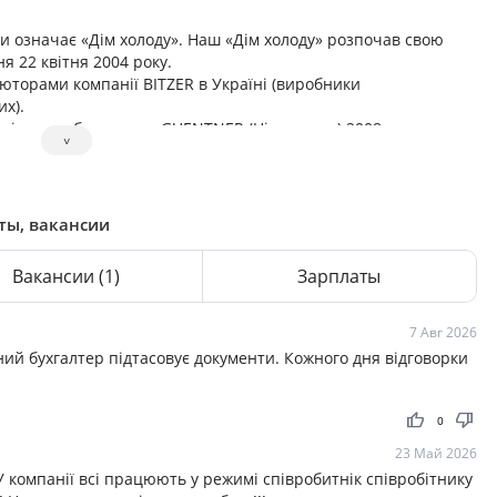
ви означає «Дім холоду». Наш «Дім холоду» розпочав свою
я 22 квітня 2004 року.
юторами компанії BITZER в Україні (виробники
х).
бмінного обладнання GUENTNER (Німеччина) 2008 року, а
˅
раїні (теплообмінне обладнання). Генеральний дистриб’ютор
ексклюзивний дистриб’ютор GOKCELER в Україні з 2010 року
оджувачі.) З 2011 дистриб’ютор компанії KUBA, що
ного обладнання за європейськими стандартами якості.
аты, вакансии
Вакансии
(1)
Зарплаты
7 Авг 2026
ий бухгалтер підтасовує документи. Кожного дня відговорки
thumb_up
thumb_down
0
23 Май 2026
 компанії всі працюють у режимі співробитнік співробітнику