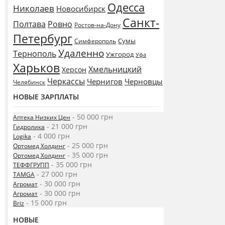
Одесса
Николаев
Новосибирск
Санкт-
Полтава
Ровно
Ростов-на-Дону
Петербург
Сумы
Симферополь
Удаленно
Тернополь
Ужгород
Уфа
Харьков
Хмельницкий
Херсон
Черкассы
Чернигов
Черновцы
Челябинск
НОВЫЕ ЗАРПЛАТЫ
- 50 000 грн
Аптека Низких Цен
- 21 000 грн
Гидролика
- 4 000 грн
Logika
- 25 000 грн
Ортомед Холдинг
- 35 000 грн
Ортомед Холдинг
- 35 000 грн
ТЕФФГРУПП
- 27 000 грн
TAMGA
- 30 000 грн
Агромат
- 30 000 грн
Агромат
- 15 000 грн
Briz
НОВЫЕ