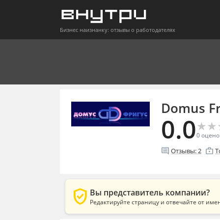
Бизнес наизнанку: отзывы о работодателях
Domus Fr
0.0
★
★
★
★
0
оцено
comment
enterprise
Отзывы:
2
Т
verified_user
Вы представитель компании?
Редактируйте страницу и отвечайте от име