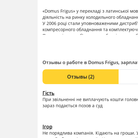
«Domus Frigus» у перекладі з латинської мо
діяльність на ринку холодильного обладнанн
У 2006 році стали уповноваженими дистриб’
компресорного обладнання та комплектуючи
Партнер і дистриб’ютор виробників теплоо
також офіційний дистриб’ютор BASETEC в Ук
LLOYD COILS EUROPE в Україні з 2006 року, 
(ресивери, масловідокремлювачі, маслоохол
спеціалізується на виробництві теплообмін
Отзывы о работе в Domus Frigus, зарпл
Отзывы
(2)
Гість
При звільненні не виплачують кошти головн
зараз подається позов а суд
Ігор
Не порядлива компанія. Кідають на гроши. У