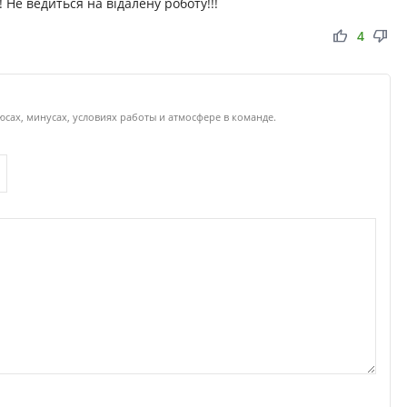
 Не ведиться на відалену роботу!!!
thumb_up
thumb_down
4
юсах, минусах, условиях работы и атмосфере в команде.