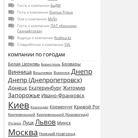
Гость о компании
БаДМ
Гість о компании
Domus Frigus
Оля о компании
МіЛіт
Гость о компании
ПАТ «Концерн
Галнафтогаз»
Кодица о компании
Koditsa.kz
Співробітник о компании
SVL
КОМПАНИИ ПО ГОРОДАМ
Белая Церковь
Бровары
Борисполь
Днепр
Винница
Воронеж
Вишневое
Днепр (Днепропетровск)
Донецк
Екатеринбург
Житомир
Запорожье
Ивано-Франковск
Киев
Кривой Рог
Кременчуг
Краснодар
Кропивницкий
Кропивницкий (Кировоград)
Львов
Луцк
Минск
Луганск
Москва
Нижний Новгород