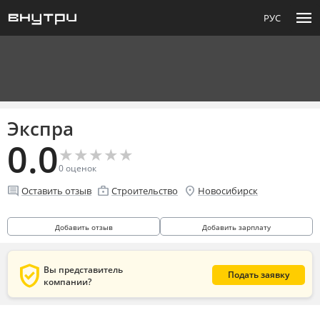
menu
РУС
Экспра
0.0
★
★
★
★
★
★
★
★
★
★
0
оценок
comment
enterprise
location_on
Оставить отзыв
Строительство
Новосибирск
Добавить отзыв
Добавить зарплату
verified_user
Вы представитель
Подать заявку
компании?