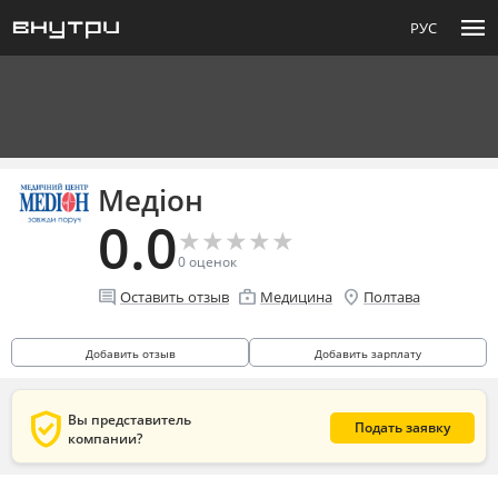
menu
РУС
Медіон
0.0
★
★
★
★
★
★
★
★
★
★
0
оценок
comment
enterprise
location_on
Оставить отзыв
Медицина
Полтава
Добавить отзыв
Добавить зарплату
verified_user
Вы представитель
Подать заявку
компании?