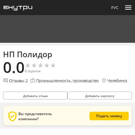
menu
РУС
НП Полидор
0.0
★
★
★
★
★
★
★
★
★
★
0
оценок
comment
enterprise
location_on
Отзывы:
2
Промышленность, производство
Челябинск
Добавить отзыв
Добавить зарплату
verified_user
Вы представитель
Подать заявку
компании?