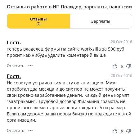
Отзывы о работе в НП Полидор, зарплаты, вакансии
Отзывы
Зарплаты
(2)
Гость
20 Окт 2016
теперь владелец фирмы на сайте work-zilla за 500 руб
просит как-нибудь удалить коментарий выше
Ответить
•••
thumb_up
thumb_down
0
Гость
20 Окт 2016
Не советую устраиваться в эту организацию. Муж
отработал два месяца и до сих пор не может получить
свои кровно-заработанные деньги. Каждый день кормят
"завтраками". Трудовой договор Филькина грамота, не
прописаны элементарные вещи как дата з/п и размер.
Если вам дороже ваши нервы близко не подходите к этой
организации.
Ответить
•••
thumb_up
thumb_down
0