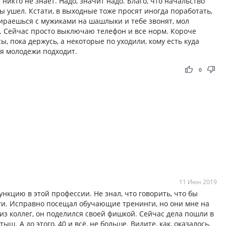
 никто не знает. Надо, значит надо. Благо, что начальство
бы ушел. Кстати, в выходные тоже просят иногда поработать,
бираешься с мужиками на шашлыки и тебе звонят, мол
же. Сейчас просто выключаю телефон и все норм. Короче
ы, пока держусь, а некоторые по уходили, кому есть куда
ля молодежи подходит.
thumb_up
thumb_down
0
11 Июн 2019
нкцию в этой профессии. Не знал, что говорить, что бы
ги. Исправно посещал обучающие тренинги, но они мне на
з коллег, он поделился своей фишкой. Сейчас дела пошли в
ыщ. А до этого, 40 и всё, не больше. Видите, как, оказалось,