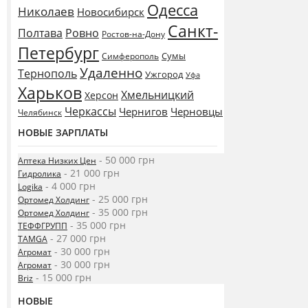
Одесса
Николаев
Новосибирск
Санкт-
Полтава
Ровно
Ростов-на-Дону
Петербург
Сумы
Симферополь
Удаленно
Тернополь
Ужгород
Уфа
Харьков
Хмельницкий
Херсон
Черкассы
Чернигов
Черновцы
Челябинск
НОВЫЕ ЗАРПЛАТЫ
- 50 000 грн
Аптека Низких Цен
- 21 000 грн
Гидролика
- 4 000 грн
Logika
- 25 000 грн
Ортомед Холдинг
- 35 000 грн
Ортомед Холдинг
- 35 000 грн
ТЕФФГРУПП
- 27 000 грн
TAMGA
- 30 000 грн
Агромат
- 30 000 грн
Агромат
- 15 000 грн
Briz
НОВЫЕ