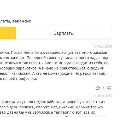
платы, вакансии
Зарплаты
17 Июл 2019
очно. Постоянно в бегах, стараешься успеть много заказов
 меня зависит. По первой сильно уставал, просто падал под
. Втянулся так сказать. Клиент иногда выводит из себя, но
хороших заработков. А иначе не сработаешься, с людьми
мся, как можем. А кто не может уходит. Но редко, так как
по нашей профессии.
thumb_up
thumb_down
0
14 Июл 2019
ерская, я тут пол года отработал, а такое чувство, что из
сов в день пашешь, сил уже нет, никаких. Держит только
то, давно бы уже уволился, а так терплю вот, все их