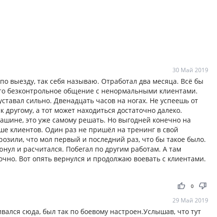
30 Май 2019
по выезду, так себя называю. Отработал два месяца. Всё бы
это безконтрольное общение с ненормальными клиентами.
уставал сильно. Двенадцать часов на ногах. Не успеешь от
к другому, а тот может находиться достаточно далеко.
машине, это уже самому решать. Но выгодней конечно на
ьше клиентов. Один раз не пришёл на тренинг в свой
розили, что мол первый и последний раз, что бы такое было.
нул и расчитался. Побегал по другим работам. А там
точно. Вот опять вернулся и продолжаю воевать с клиентами.
thumb_up
thumb_down
0
29 Май 2019
ивался сюда, был так по боевому настроен.Услышав, что тут