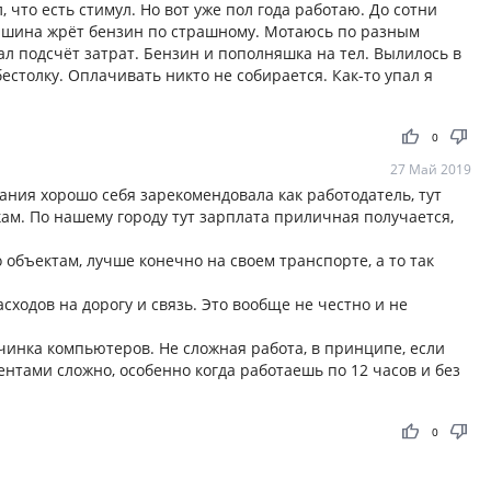
 что есть стимул. Но вот уже пол года работаю. До сотни
Машина жрёт бензин по страшному. Мотаюсь по разным
лал подсчёт затрат. Бензин и пополняшка на тел. Вылилось в
естолку. Оплачивать никто не собирается. Как-то упал я
thumb_up
thumb_down
0
27 Май 2019
ания хорошо себя зарекомендовала как работодатель, тут
ам. По нашему городу тут зарплата приличная получается,
 объектам, лучше конечно на своем транспорте, а то так
ходов на дорогу и связь. Это вообще не честно и не
чинка компьютеров. Не сложная работа, в принципе, если
ентами сложно, особенно когда работаешь по 12 часов и без
thumb_up
thumb_down
0