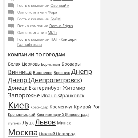
Гость о компании
Овопрайм
Оля о компании
Фора
Гость о компании
БаДМ
Гість о компании
Domus Frigus
Оля о компании
МіЛіт
Гость о компании
ПАТ «Концерн
Галнафтогаз»
КОМПАНИИ ПО ГОРОДАМ
Белая Церковь
Бровары
Борисполь
Днепр
Винница
Воронеж
Вишневое
Днепр (Днепропетровск)
Донецк
Екатеринбург
Житомир
Запорожье
Ивано-Франковск
Киев
Кривой Рог
Кременчуг
Краснодар
Кропивницкий
Кропивницкий (Кировоград)
Львов
Луцк
Минск
Луганск
Москва
Нижний Новгород