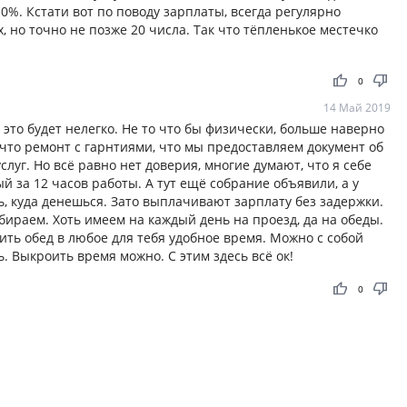
0%. Кстати вот по поводу зарплаты, всегда регулярно
, но точно не позже 20 числа. Так что тёпленькое местечко
thumb_up
thumb_down
0
14 Май 2019
о это будет нелегко. Не то что бы физически, больше наверно
что ремонт с гарнтиями, что мы предоставляем документ об
луг. Но всё равно нет доверия, многие думают, что я себе
й за 12 часов работы. А тут ещё собрание объявили, а у
, куда денешься. Зато выплачивают зарплату без задержки.
ираем. Хоть имеем на каждый день на проезд, да на обеды.
ть обед в любое для тебя удобное время. Можно с собой
ь. Выкроить время можно. С этим здесь всё ок!
thumb_up
thumb_down
0