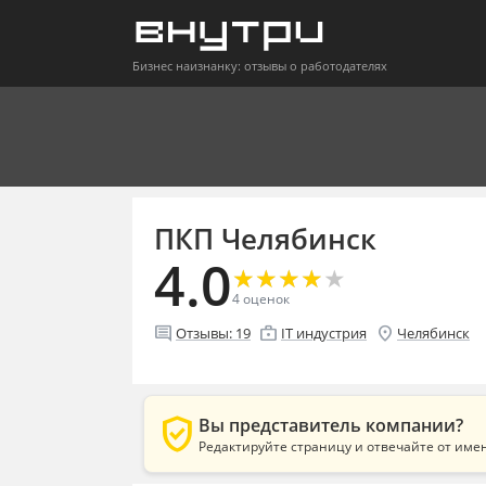
Бизнес наизнанку: отзывы о работодателях
ПКП Челябинск
4.0
★
★
★
★
★
★
★
★
★
★
4
оценок
comment
enterprise
location_on
Отзывы:
19
IT индустрия
Челябинск
verified_user
Вы представитель компании?
Редактируйте страницу и отвечайте от име