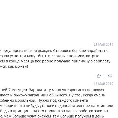
21 Май 2019
м регулировать свои доходы. Стараюсь больше заработать,
аказов успеть, а могут быть и сложные поломки, котрые
нем в конце месяца всё равно получаю приличную зарплату.
мся, как можем!
thumb_up
thumb_down
0
18 Май 2019
ней 7 месяцев. Зарплатат у меня уже достигла неплохих
вает и выхожу заграницы обычного. Ну это , когда очень
 особенно моральной. Нужно под каждого клиента
 уговорить что нибудь утановить дополнительное на комп или
 Ведь в принципе на сто процентов наш заработок зависит
то, чем больше услуг окажем, тем больше получим в день