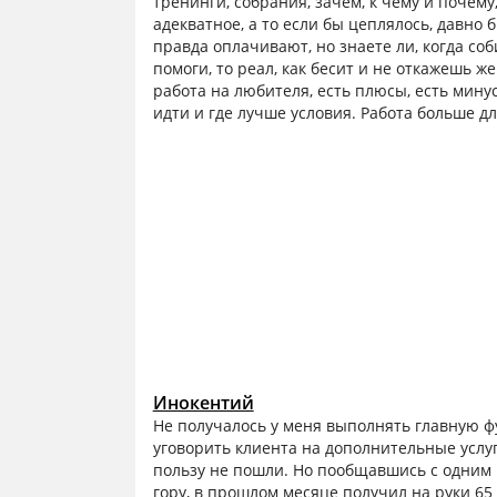
тренинги, собрания, зачем, к чему и почему,
адекватное, а то если бы цеплялось, давно 
правда оплачивают, но знаете ли, когда со
помоги, то реал, как бесит и не откажешь 
работа на любителя, есть плюсы, есть минус
идти и где лучше условия. Работа больше д
Инокентий
Не получалось у меня выполнять главную фу
уговорить клиента на дополнительные услу
пользу не пошли. Но пообщавшись с одним и
гору, в прошлом месяце получил на руки 65 т