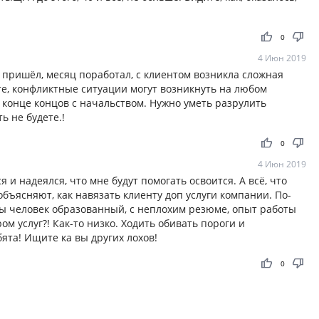
thumb_up
thumb_down
0
4 Июн 2019
 пришёл, месяц поработал, с клиентом возникла сложная
ите, конфликтные ситуации могут возникнуть на любом
в конце концов с начальством. Нужно уметь разрулить
ь не будете.!
thumb_up
thumb_down
0
4 Июн 2019
я и надеялся, что мне будут помогать освоится. А всё, что
 объясняют, как навязать клиенту доп услуги компании. По-
к бы человек образованный, с неплохим резюме, опыт работы
м услуг?! Как-то низко. Ходить обивать пороги и
ята! Ищите ка вы других лохов!
thumb_up
thumb_down
0