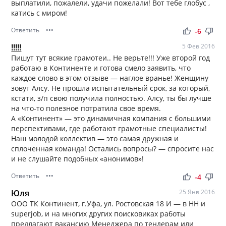
выплатили, пожалели, удачи пожелали! Вот тебе глобус ,
катись с миром!
Ответить
•••
thumb_up
thumb_down
-6
!!!!!
5 Фев 2016
Пишут тут всякие грамотеи.. Не верьте!!! Уже второй год
работаю в Континенте и готова смело заявить, что
каждое слово в этом отзыве — наглое вранье! Женщину
зовут Алсу. Не прошла испытательный срок, за который,
кстати, з/п свою получила полностью. Алсу, ты бы лучше
на что-то полезное потратила свое время.
А «Континент» — это динамичная компания с большими
перспективами, где работают грамотные специалисты!
Наш молодой коллектив — это самая дружная и
сплоченная команда! Остались вопросы? — спросите нас
и не слушайте подобных «анонимов»!
Ответить
•••
thumb_up
thumb_down
-4
Юля
25 Янв 2016
ООО ТК Континент, г.Уфа, ул. Ростовская 18 И — в HH и
superjob, и на многих других поисковиках работы
предлагают вакансию Менеджера по тендерам или