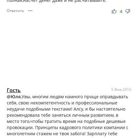
полная,насчет денег даже и не расчитывайте.
Ответить
•••
thumb_up
thumb_down
4
Гость
5 Фев 2016
@Юля
,Увы, многим людям намного проще оправдывать
себя, свою некомпетентность и профессиональные
неудачи подобными текстами! Алсу, я бы настоятельно
рекомендовала тебе заняться личным развитием, в
место того,чтобы тратить время на подобные дешевые
провокации. Принципы кадрового политики компании с
многолетним стажем не твоя забота! Зарплату тебе