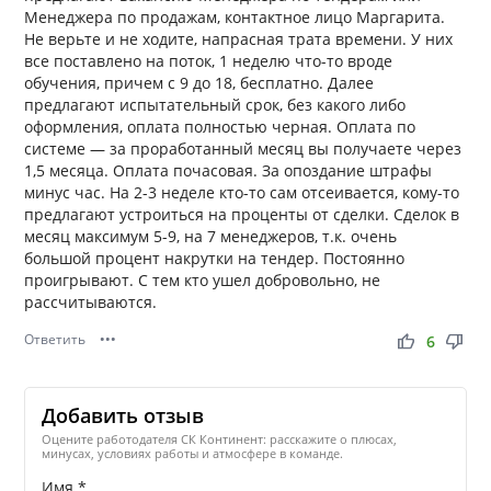
Менеджера по продажам, контактное лицо Маргарита.
Не верьте и не ходите, напрасная трата времени. У них
все поставлено на поток, 1 неделю что-то вроде
обучения, причем с 9 до 18, бесплатно. Далее
предлагают испытательный срок, без какого либо
оформления, оплата полностью черная. Оплата по
системе — за проработанный месяц вы получаете через
1,5 месяца. Оплата почасовая. За опоздание штрафы
минус час. На 2-3 неделе кто-то сам отсеивается, кому-то
предлагают устроиться на проценты от сделки. Сделок в
месяц максимум 5-9, на 7 менеджеров, т.к. очень
большой процент накрутки на тендер. Постоянно
проигрывают. С тем кто ушел добровольно, не
рассчитываются.
Ответить
•••
thumb_up
thumb_down
6
Добавить отзыв
Оцените работодателя СК Континент: расскажите о плюсах,
минусах, условиях работы и атмосфере в команде.
Имя *