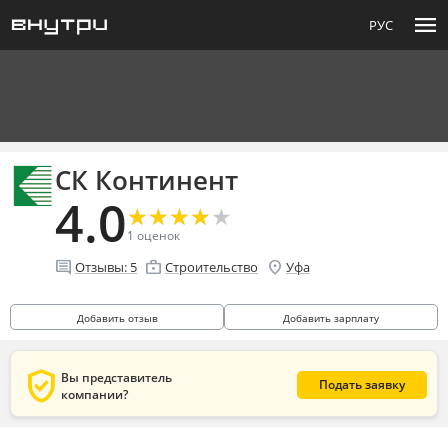
menu
РУС
СК Континент
4.0
★
★
★
★
★
★
★
★
★
★
1
оценок
comment
enterprise
location_on
Отзывы:
5
Строительство
Уфа
Добавить отзыв
Добавить зарплату
verified_user
Вы представитель
Подать заявку
компании?