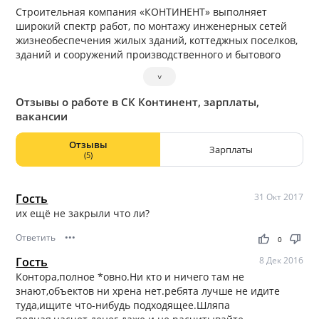
Строительная компания «КОНТИНЕНТ» выполняет
широкий спектр работ, по монтажу инженерных сетей
жизнеобеспечения жилых зданий, коттеджных поселков,
зданий и сооружений производственного и бытового
назначения, так же выполняется весь комплекс
˅
общестроительных и отделочных работ.
Отзывы о работе в СК Континент, зарплаты,
вакансии
Отзывы
Зарплаты
(5)
Гость
31 Окт 2017
их ещё не закрыли что ли?
Ответить
•••
thumb_up
thumb_down
0
Гость
8 Дек 2016
Контора,полное *овно.Ни кто и ничего там не
знают,объектов ни хрена нет.ребята лучше не идите
туда,ищите что-нибудь подходящее.Шляпа