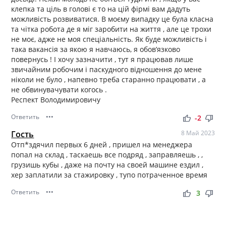
клепка та ціль в голові є то на цій фірмі вам дадуть
можливість розвиватися. В моєму випадку це була класна
та чітка робота де я міг заробити на життя , але це трохи
не моє, адже не моя спеціальність. Як буде можливість і
така вакансія за якою я навчаюсь, я обов’язково
повернусь ! І хочу зазначити , тут я працював лише
звичайним робочим і паскудного відношення до мене
ніколи не було , напевно треба старанно працювати , а
не обвинувачувати когось .
Респект Володимировичу
Ответить
•••
thumb_up
thumb_down
-2
Гость
8 Май 2023
Отп*здячил первых 6 дней , пришел на менеджера
попал на склад , таскаешь все подряд , заправляешь , ,
грузишь кубы , даже на почту на своей машине ездил ,
хер заплатили за стажировку , тупо потраченное время
Ответить
•••
thumb_up
thumb_down
3