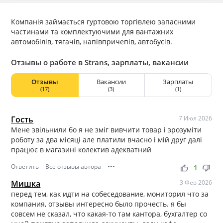
Компанія займається гуртовою торгівлею запасними
частинами та комплектуючими для вантажних
автомобілів, тягачів, напівпричепів, автобусів.
Отзывы о работе в Strans, зарплаты, вакансии
Отзывы
Вакансии
Зарплаты
(17)
(3)
(1)
Гость
7 Июл 2026
Мене звільнили бо я не зміг вивчити товар і зрозуміти
роботу за два місяці але платили вчасно і мій друг далі
працює в магазині колектив адекватний
Ответить
Все отзывы автора
•••
thumb_up
thumb_down
1
Мишка
3 Фев 2026
перед тем, как идти на собеседование, мониторил что за
компания, отзывы интересно было прочесть. я бы
совсем не сказал, что какая-то там кантора, бухгалтер со