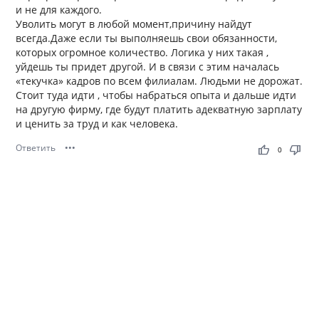
и не для каждого.
Уволить могут в любой момент,причину найдут
всегда.Даже если ты выполняешь свои обязанности,
которых огромное количество. Логика у них такая ,
уйдешь ты придет другой. И в связи с этим началась
«текучка» кадров по всем филиалам. Людьми не дорожат.
Стоит туда идти , чтобы набраться опыта и дальше идти
на другую фирму, где будут платить адекватную зарплату
и ценить за труд и как человека.
Ответить
•••
thumb_up
thumb_down
0