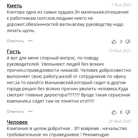
Кметь
7 Янв 2022
Контора одна из самых худших.Зп маленькая,отношение
к работникам скотское,людьми никто не
дорожит,обязоннностей вагон,всему руководству надо
лизать щель.
Ответить
•••
thumb_up
thumb_down
3
Гость
10 Май 2021
А вот для меня спорный вопрос, по поводу
руководителей. Увольняют людей без всяких
причин,справедливости никакой. Человек добросовестно
выполняет свою работу,жалоб от сотрудников по офису
нет,за то какойто Маньковский,который сидит в другом
городе,решил без всяких причин уволить человека.Куда
смотрят главные директора??????? Вроде такая серьезная
компания,а сидят там не понятно кто!!!!!!
Ответить
•••
thumb_up
thumb_down
8
Человек
28 Май 2020
Компания в целом добротная . ЗП вовремя , начальство
требовательное но справедливое ! Рекомендую