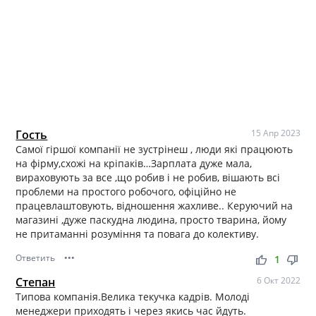
Гость
15 Апр 2023
Самої гіршої компанії не зустрінеш , люди які працюють
на фірму,схожі на кріпаків…Зарплата дуже мала,
вираховують за все ,що робив і не робив, вішають всі
проблеми на простого робочого, офіційно не
працевлаштовують, відношення жахливе.. Керуючий на
магазині ,дуже паскудна людина, просто тварина, йому
не притаманні розуміння та повага до колективу.
Ответить
•••
thumb_up
thumb_down
1
Степан
6 Окт 2022
Типова компанія.Велика текучка кадрів. Молоді
менеджери приходять і через якись час йдуть.