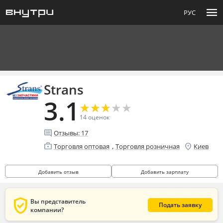
menu
РУС
Strans
3.1
★
★
★
★
★
★
★
★
★
★
14
оценок
comment
Отзывы:
17
enterprise
location_on
,
Торговля оптовая
Торговля розничная
Киев
Добавить отзыв
Добавить зарплату
verified_user
Вы представитель
Подать заявку
компании?