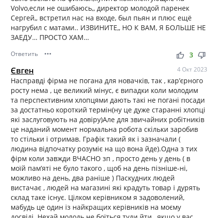
Volvo,если не ошибаюсь,, директор молодой паренек
Сергей,, встретил нас на входе, был пьян и плюс ещё
нагрубил с матами.. ИЗВИНИТЕ,, НО К ВАМ, Я БОЛЬШЕ НЕ
ЗАЕДУ… ПРОСТО ХАМ…
Ответить
•••
thumb_up
thumb_down
3
Євген
4 Окт 2023
Насправді фірма не погана для новачків, так , карʼєрного
росту нема , це великий мінус, є випадки коли молодим
та перспективним хлопцями дають такі не погані посади
за достатньо короткий термін(ну це дуже старанні хлопці
які заслуговують на довіру)Але для звичайних робітників
це наданий момент нормальна робота скільки заробив
то стільки і отримав. Графік такий як і зазначали (
людина відпочатку розуміє на що вона йде).Одна з тих
фірм коли завжди ВЧАСНО зп , просто день у день ( в
моїй памʼяті не було такого , щоб на день пізніше-ні,
можливо на день, два раніше ) Паскудних людей
вистачає , людей на магазині які крадуть товар і дурять
склад таке існує. Цілком керівником я задоволений,
мабудь це один із найкращих керівників на моєму
досвіді. Нехай молодь не боїться туди йти , якщо у вас