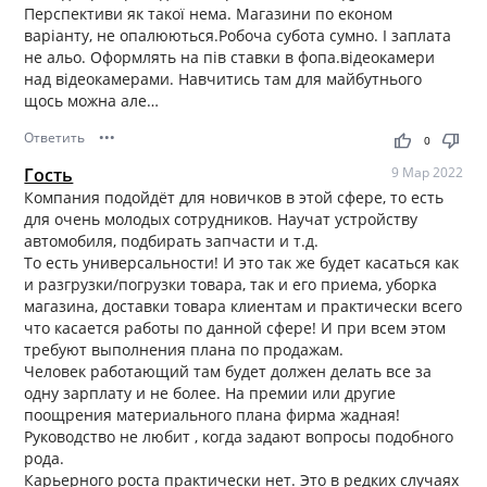
Перспективи як такої нема. Магазини по економ
варіанту, не опалюються.Робоча субота сумно. І заплата
не альо. Оформлять на пів ставки в фопа.відеокамери
над відеокамерами. Навчитись там для майбутнього
щось можна але…
Ответить
•••
thumb_up
thumb_down
0
Гость
9 Мар 2022
Компания подойдёт для новичков в этой сфере, то есть
для очень молодых сотрудников. Научат устройству
автомобиля, подбирать запчасти и т.д.
То есть универсальности! И это так же будет касаться как
и разгрузки/погрузки товара, так и его приема, уборка
магазина, доставки товара клиентам и практически всего
что касается работы по данной сфере! И при всем этом
требуют выполнения плана по продажам.
Человек работающий там будет должен делать все за
одну зарплату и не более. На премии или другие
поощрения материального плана фирма жадная!
Руководство не любит , когда задают вопросы подобного
рода.
Карьерного роста практически нет. Это в редких случаях