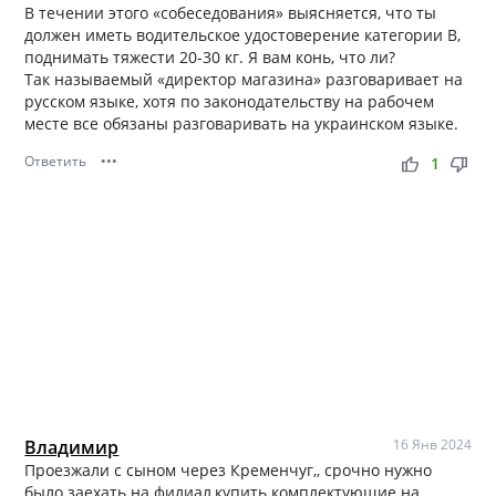
В течении этого «собеседования» выясняется, что ты
должен иметь водительское удостоверение категории В,
поднимать тяжести 20-30 кг. Я вам конь, что ли?
Так называемый «директор магазина» разговаривает на
русском языке, хотя по законодательству на рабочем
месте все обязаны разговаривать на украинском языке.
Ответить
•••
thumb_up
thumb_down
1
Владимир
16 Янв 2024
Проезжали с сыном через Кременчуг,, срочно нужно
было заехать на филиал,купить комплектующие на