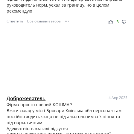
руководитель норм, уехал за границу, но в целом
рекомендую
Ответить
Все отзывы автора
•••
thumb_up
thumb_down
3
Доброжелатель
4 Апр 2025
Фірма просто повний КОШМАР
Взяти склад у місті Бровари Київська обл персонал там
постійно ходить якщо не під алкогольним сп’яніння то
під наркотичним
Адекватність взагалі відсутня