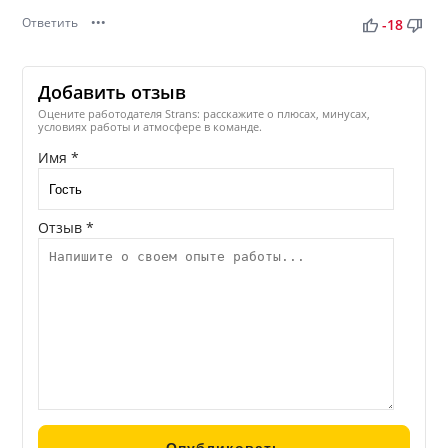
Ответить
•••
thumb_up
thumb_down
-18
Добавить отзыв
Оцените работодателя Strans: расскажите о плюсах, минусах,
условиях работы и атмосфере в команде.
Имя *
Отзыв *