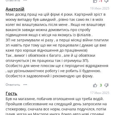
Ответить
•••
thumb_up
thumb_down
-1
Анатолій
19 Июн 2025
Маю досвід праці на цій фірмі 4 роки. Кар’єрний зріст в
моєму випадку був швидкий , рівно так само як і в моїх
колег які влаштувались після мене . Якщо не влаштовує
вакансія завжди можна домовитись про спробу
підвищення якщо є місця на якомусь із філіалів .
ЗП не затримували ні разу , а перші місяці війни платили
зп навіть при тому що ми не працювали ( думаю це вже
каже про хороше відношення до працівників)
Так , вимог і обов’язків є багато , але й ці обов’язки
оплачуються ( як працюєш так і отримуєш ЗП).
Особисто для мене плюсом ще є періодичні відрядження
, що урізньоманітнює роботу і не робить її буденною.
Особисто я задоволений і рекомендую цю фірму.
Ответить
•••
thumb_up
thumb_down
3
Гость
17 Июн 2025
Був на магазине, побачив оголошення що треба водій.
Пройшов собесеование на следущий день запросили на
стежеровку, сначала все норм, сначала подучілся, потім
їздив, иогда на Мастере инога Докер авто нові справні,