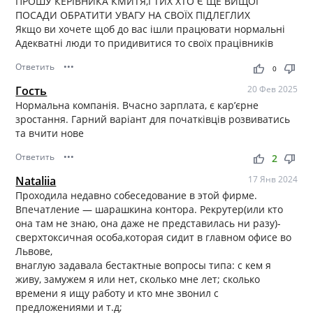
ПРОШУ КЕРІВНИКА КМИТЯ,І ТИХ ХТО Є ЩЕ ВИЩОЇ
ПОСАДИ ОБРАТИТИ УВАГУ НА СВОЇХ ПІДЛЕГЛИХ
Якщо ви хочете щоб до вас ішли працювати нормальні
Адекватні люди то придивитися то своїх працівників
Ответить
•••
thumb_up
thumb_down
0
Гость
20 Фев 2025
Нормальна компанія. Вчасно зарплата, є кар’єрне
зростання. Гарний варіант для початківців розвиватись
та вчити нове
Ответить
•••
thumb_up
thumb_down
2
Nataliia
17 Янв 2024
Проходила недавно собеседование в этой фирме.
Впечатление — шарашкина контора. Рекрутер(или кто
она там не знаю, она даже не представилась ни разу)-
сверхтоксичная особа,которая сидит в главном офисе во
Львове,
внаглую задавала бестактные вопросы типа: с кем я
живу, замужем я или нет, сколько мне лет; сколько
времени я ищу работу и кто мне звонил с
предложениями и т.д;