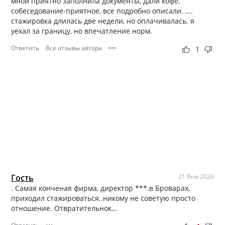
мной приятно заполнила документы, дали кофе.
собеседование-приятное, все подробно описали. ….
стажировка длилась две недели, но оплачивалась. я
уехал за границу, но впечатление норм.
Ответить
Все отзывы автора
•••
thumb_up
thumb_down
1
Гость
21 Янв 2026
. Самая конченая фирма, директор ***.в Броварах,
приходил стажироваться..никому не советую просто
отношение. Отвратительнок…