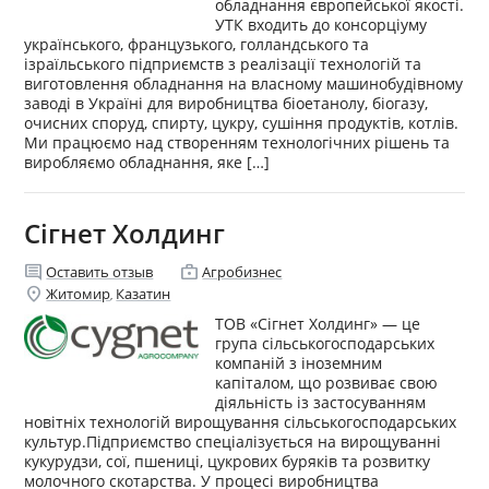
обладнання європейської якості.
УТК входить до консорціуму
українського, французького, голландського та
ізраїльського підприємств з реалізації технологій та
виготовлення обладнання на власному машинобудівному
заводі в Україні для виробництва біоетанолу, біогазу,
очисних споруд, спирту, цукру, сушіння продуктів, котлів.
Ми працюємо над створенням технологічних рішень та
виробляємо обладнання, яке […]
Сігнет Холдинг
comment
enterprise
Оставить отзыв
Агробизнес
location_on
Житомир
Казатин
,
ТОВ «Сігнет Холдинг» — це
група сільськогосподарських
компаній з іноземним
капіталом, що розвиває свою
діяльність із застосуванням
новітніх технологій вирощування сільськогосподарських
культур.Підприємство спеціалізується на вирощуванні
кукурудзи, сої, пшениці, цукрових буряків та розвитку
молочного скотарства. У процесі виробництва