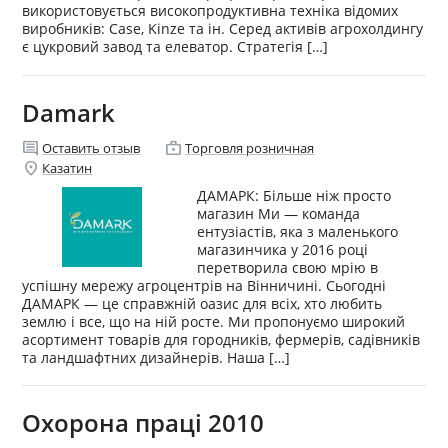
використовується високопродуктивна техніка відомих
виробників: Case, Kinze та ін. Серед активів агрохолдингу
є цукровий завод та елеватор. Стратегія […]
Damark
comment
enterprise
Оставить отзыв
Торговля розничная
location_on
Казатин
ДАМАРК: Більше ніж просто
магазин Ми — команда
ентузіастів, яка з маленького
магазинчика у 2016 році
перетворила свою мрію в
успішну мережу агроцентрів на Вінничині. Сьогодні
ДАМАРК — це справжній оазис для всіх, хто любить
землю і все, що на ній росте. Ми пропонуємо широкий
асортимент товарів для городників, фермерів, садівників
та ландшафтних дизайнерів. Наша […]
Охорона праці 2010