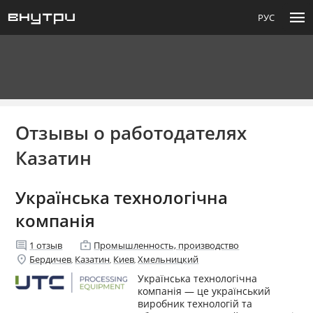
menu
РУС
Отзывы о работодателях
Казатин
Українська технологічна
компанія
comment
enterprise
1
отзыв
Промышленность, производство
location_on
Бердичев
Казатин
Киев
Хмельницкий
,
,
,
Українська технологічна
компанія — це український
виробник технологій та