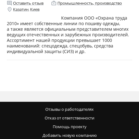
comment
enterprise
Оставить отзыв
Промышленность, производство
location_on
Казатин
Киев
,
Компания ООО «Охрана труда
2010» имеет собственные линии по пошиву одежды,
а также является официальным представителем многих
ведущих отечественных и зарубежных производителей.
Ассортимент нашей продукции превышает 1000
наименований: спецодежда, спецобувь, средства
индивидуальной защиты (СИЗ) и др.
Отзывы о работодателях
Отказ от ответственности
Помощь проекту
Добавить новую компанию