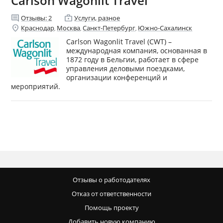
Carlson Wagonlit Travel
comment
enterprise
Отзывы:
2
Услуги, разное
location_on
Краснодар
Москва
Санкт-Петербург
Южно-Сахалинск
,
,
,
Carlson Wagonlit Travel (CWT) –
международная компания, основанная в
1872 году в Бельгии, работает в сфере
управления деловыми поездками,
организации конференций и
мероприятий.
Отзывы о работодателях
Отказ от ответственности
Помощь проекту
Добавить новую компанию