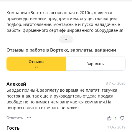
Компания «Вортекс», основанная в 2010г., является
производственным предприятием, осуществляющим
подбор, изготовление, монтажные и пуско-наладочные
работы фирменного сертифицированного оборудования
из стеклопластика, а также расчет, проектирование и
˅
изготовление очистных сооружений. Производственные
площади более 3000 м2, команда квалифицированных
Отзывы о работе в Вортекс, зарплаты, вакансии
специалистов и новейшее оборудование, позволило
компании «Вортекс» выйти на федеральный уровень и
Отзывы
Зарплаты
зарекомендовать себя как производителя
(5)
высококачественного продукта.
Алексей
8 Июл 2020
Бардак полный, зарплату во время не платят, текучка
постоянная, так еще и руководитель отдела продаж
вообще не понимает чем занимается компания.На
вопросы внятно ответить не может.
Ответить
•••
thumb_up
thumb_down
1
Гость
1 Окт 2019