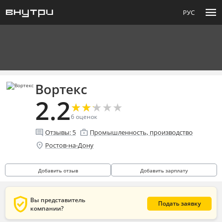
menu
РУС
Вортекс
2.2
★
★
★
★
★
★
★
★
★
★
6
оценок
comment
enterprise
Отзывы:
5
Промышленность, производство
location_on
Ростов-на-Дону
Добавить отзыв
Добавить зарплату
verified_user
Вы представитель
Подать заявку
компании?