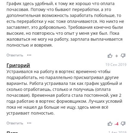
График здесь удобный, к тому же хорошо что оплата
почасовая. Потому что бывают переработки, а это
дополнительная возможность заработать побольше, то
есть переработки у нас тоже оплачиваются. Но никто не
заставляет, это добровольно. Требования конечно были
высокие, но повторюсь что опыт у меня уже был. Пока
жаловаться не могу на работу, зарплата выплачивается
полностью и вовремя.
Ответить
•••
thumb_up
thumb_down
0
Григорий
19 Сен 2019
Устраивался на работу в вортекс временно чтобы
подзаработать, но параллельно присматривал другие
варианты. Работа устраивала так как график удобный и
сколько отработаешь, столько и получишь (оплата
почасовая). Временная работа стала постоянной, уже 2
года работаю в вортекс формовщиком. Лучших условий
пока не нашел да больше не ищу, здесь меня всё
устраивает полностью.
Ответить
•••
thumb_up
thumb_down
-4
1 Авг 2019