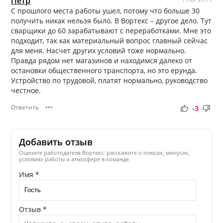
Петр
С прошлого места работы ушел, потому что больше 30
получить никак нельзя было. В Вортекс – другое дело. Тут
сварщики до 60 зарабатывают с переработками. Мне это
подходит, так как материальный вопрос главный сейчас
для меня. Насчет других условий тоже нормально.
Правда рядом нет магазинов и находимся далеко от
остановки общественного транспорта, но это ерунда.
Устройство по трудовой, платят нормально, руководство
честное.
Ответить
•••
thumb_up
thumb_down
-3
Добавить отзыв
Оцените работодателя Вортекс: расскажите о плюсах, минусах,
условиях работы и атмосфере в команде.
Имя *
Отзыв *