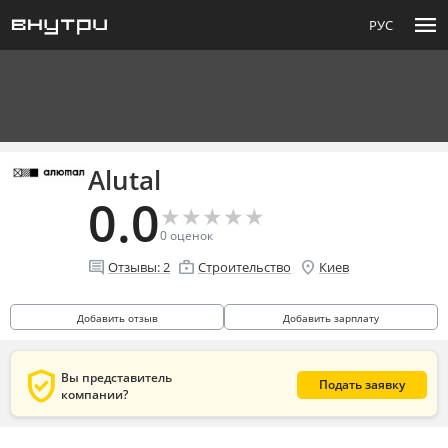
menu
РУС
Alutal
0.0
★
★
★
★
★
★
★
★
★
★
0
оценок
comment
enterprise
location_on
Отзывы:
2
Строительство
Киев
Добавить отзыв
Добавить зарплату
verified_user
Вы представитель
Подать заявку
компании?