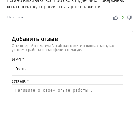
погано відзиваються про своїх підлеглих. Поверхневі,
хоча спочатку справляють гарне враження.
Ответить
•••
thumb_up
thumb_down
2
Добавить отзыв
Оцените работодателя Alutal: расскажите о плюсах, минусах,
условиях работы и атмосфере в команде.
Имя *
Отзыв *