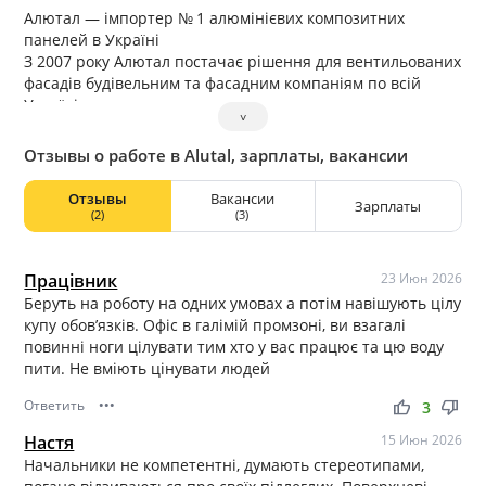
Алютал — імпортер № 1 алюмінієвих композитних
панелей в Україні​
З 2007 року Алютал постачає рішення для вентильованих
фасадів будівельним та фасадним компаніям по всій
Україні.
˅
Ми працюємо виключно у форматі B2B і розуміємо, що
для підрядника важливо: матеріал у наявності, чіткі
Отзывы о работе в Alutal, зарплаты, вакансии
терміни та документи.
З 2025 року Алютал додав в свій портфель пропозицій
Отзывы
Вакансии
Зарплаты
HPL-панелі Peli турецького виробництва.
(2)
(3)
Працівник
23 Июн 2026
Беруть на роботу на одних умовах а потім навішують цілу
купу обов’язків. Офіс в галімій промзоні, ви взагалі
повинні ноги цілувати тим хто у вас працює та цю воду
пити. Не вміють цінувати людей
Ответить
•••
thumb_up
thumb_down
3
Настя
15 Июн 2026
Начальники не компетентні, думають стереотипами,