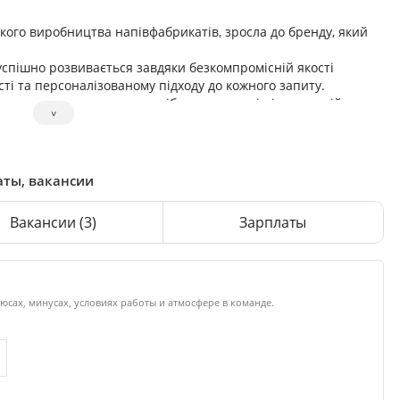
кого виробництва напівфабрикатів, зросла до бренду, який
успішно розвивається завдяки безкомпромісній якості
сті та персоналізованому підходу до кожного запиту.
ти — це те, що щодня потрібно людям, які цінують свій час .
˅
катів, які «маст хев» у кожній морозилці.
є тренди, швидко адаптується до змін вайбу на ринку,
ою стала брендом «лавмарк» у своєму сегменті.
і та за її межами. Долучайтесь до команди БАБИ і будемо
аты, вакансии
рикатів разом.
Вакансии
(3)
Зарплаты
люсах, минусах, условиях работы и атмосфере в команде.