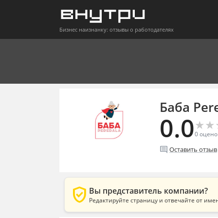
Бизнес наизнанку: отзывы о работодателях
Баба Per
0.0
★
★
★
★
0
оцено
comment
Оставить отзыв
verified_user
Вы представитель компании?
Редактируйте страницу и отвечайте от име