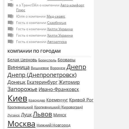
я з ТрансОйл о компании
Авто-комфорт
Плюс
Юлія о компании
Мед-сервіс
Гость о компании
Скарбниця
Гость о компании
Хилти Украина
Гость о компании
Хилти Украина
Гость о компании
Автоаптека
КОМПАНИИ ПО ГОРОДАМ
Белая Церковь
Бровары
Борисполь
Днепр
Винница
Воронеж
Вишневое
Днепр (Днепропетровск)
Донецк
Екатеринбург
Житомир
Запорожье
Ивано-Франковск
Киев
Кривой Рог
Кременчуг
Краснодар
Кропивницкий
Кропивницкий (Кировоград)
Львов
Луцк
Минск
Луганск
Москва
Нижний Новгород