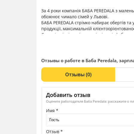
За 4 роки компанія БАБА PEREDALA з малень
обожнює чимало сімей у Львові.
БАБА PEREDALA стрімко набирає обертів та 
продукції, максимальній клієнтоорієнтовано
Смачні, якісні та різноманітні напівфабрика
БАБА стала дилером найсмачніших напівфабри
БАБА заморочується на кожному кроці, вивча
робить більше, ніж від неї очікують і зрешт
І так, БАБА стане популярною по всій Україн
Отзывы о работе в Баба Peredala, зарпл
крутими трендсеттерами на ринку напівфаб
Отзывы
(0)
Добавить отзыв
Оцените работодателя Баба Peredala: расскажите о п
Имя *
Отзыв *