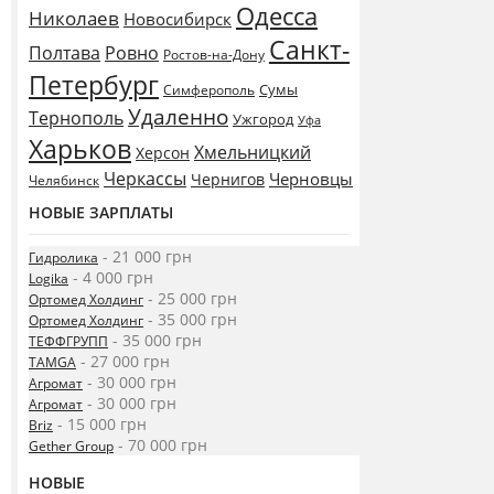
Одесса
Николаев
Новосибирск
Санкт-
Полтава
Ровно
Ростов-на-Дону
Петербург
Сумы
Симферополь
Удаленно
Тернополь
Ужгород
Уфа
Харьков
Хмельницкий
Херсон
Черкассы
Черновцы
Чернигов
Челябинск
НОВЫЕ ЗАРПЛАТЫ
- 21 000 грн
Гидролика
- 4 000 грн
Logika
- 25 000 грн
Ортомед Холдинг
- 35 000 грн
Ортомед Холдинг
- 35 000 грн
ТЕФФГРУПП
- 27 000 грн
TAMGA
- 30 000 грн
Агромат
- 30 000 грн
Агромат
- 15 000 грн
Briz
- 70 000 грн
Gether Group
НОВЫЕ